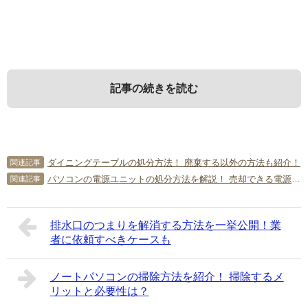
記事の続きを読む
1．
3．
5．
7．
不良在庫とは？
不良在庫を出さないようにする方
不良在庫の処分方法
不良在庫の処分に関するよくある
ダイニングテーブルの処分方法！ 廃棄する以外の方法も紹介！
関連記事
法は？
質問
パソコンの電源ユニットの処分方法を解説！ 売却できる電源の特徴は？
関連記事
最初に、不良在庫とはどんなものか見ていきましょう。
不良在庫の主な処分方法を詳しく解説します。
不良在庫を出さないための方法を詳しく見ていきましょ
最後に、不良在庫の処分に関する質問に回答します。それ
排水口のつまりを解消する方法を一挙公開！業
1-1．
5-1．
今後販売できる見込みがないもの
廃棄する
う。
ぞれ参考にしてください。
者に依頼すべきケースも
Q．不良在庫を仕入れ先に返品することはできる？
3-1．
適正な在庫量を維持する
不良在庫の主な例として、商品の状態が悪い、流行遅れな
長期保管により品質が劣化して商品価値がなくなったもの
A．仕入れ先との契約内容によりますが、通常は不可能でし
ノートパソコンの掃除方法を紹介！ 掃除するメ
どの理由により今後販売できる見込みがないものなどが挙
は、廃棄することになるでしょう。たとえば、消費期限切
ょう。不良在庫になったものは仕入れ時点より商品価値が
リットと必要性は？
げられます。経年などの理由で販売基準を下回ってしまっ
れの食品や使用期限切れの薬品類、シミや日焼けが目立つ
普段から適正な在庫量を維持するように努めましょう。こ
大きく低下しているため、返品されても困るからです。