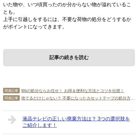
いた物や、いつ頃買ったのか分からない物が溢れているこ
とも。
上手に引越しをするには、不要な荷物の処分をどうするか
がポイントになってきます。
記事の続きを読む
1．
3．
まずは物を分類しよう
捨てる物・まだ使えそうな物は処
Wiiの処分ならお任せ！ お得＆便利な方法とコツを伝授！
関連記事
分先を決める
捨てるだけじゃない？ 不要になったカセットテープの処分方法は？
関連記事
梱包しながら1つずつ物を吟味してしまうと、つい思い出に
浸ってダンボールに片付ける手を止めてしまいがち。
新居に不要だと判断した物は、捨てるかリサイクルするか
そこでお勧めしたいのが、梱包前にまとめていくつかのカ
液晶テレビの正しい廃棄方法は？ 3つの選択肢を
のどちらかになります。
ご紹介します！
テゴリーに分けることです。
その方法は、現在の住まいの自治体が行う粗大ゴミ回収、
例えば、今後も使う物、使わないので捨てる物、まだ使え
不用品回収への依頼、リサイクルショップへの持ち込みな