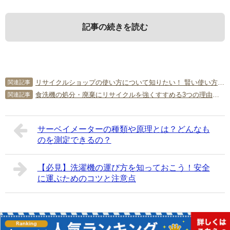
記事の続きを読む
1．
3．
5．
布団は何ゴミに該当する？
布団を捨てる以外の選択肢も
布団の捨て方に関してよくある質
リサイクルショップの使い方について知りたい！ 賢い使い方をマスターしよう！
関連記事
問
食洗機の処分・廃棄にリサイクルを強くすすめる3つの理由を大公開！
関連記事
最初に、布団は何ゴミに該当するのか、基本情報をチェッ
ここでは、布団を捨てる以外の方法をいくつか紹介しま
クしておきましょう。
す。
布団の捨て方に関する質問を5つピックアップしてみまし
サーベイメーターの種類や原理とは？どんなも
た。
のを測定できるの？
1-1．
3-1．
粗大ゴミに分類されることが多い
下取りに出す
Q．粗大ゴミで処分する際の持ち込み回収とは？
A．自分で自治体のゴミ処理場まで持っていく方法のことで
【必見】洗濯機の運び方を知っておこう！安全
ゴミの分別方法は自治体によって異なりますが、布団は粗
新しい布団への買い替えを検討している場合、古い布団を
す。粗大ゴミは戸別回収が一般的ではありますが、ゴミ処
に運ぶためのコツと注意点
大ゴミに分類されることが多いでしょう。粗大ゴミとは一
下取りに出すことができるでしょう。布団販売店の中に
理場が近くにあれば直接持ち込むこともできます。戸別回
般家庭で使われていた比較的大きめのサイズが対象です。
は、新規購入者の方限定で下取りサービスを行っていると
収よりも手早く処分できるのが大きなメリットでしょう。
自治体によって粗大ゴミとなるサイズは異なりますが、ほ
ころがあります。下取りサービスを利用すれば処分費用は
ただし、持ち込み回収を実施していない自治体もあるの
とんどは一辺が30cm以上になるでしょう。布団は一辺
かかりませんし、新しい布団を安く購入できるでしょう。
Copyright©
簡単片付け情報局
All Rights Reserved.
で、事前にホームページ等で確認しておかなければなりま