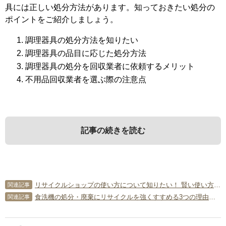
具には正しい処分方法があります。知っておきたい処分の
ポイントをご紹介しましょう。
調理器具の処分方法を知りたい
調理器具の品目に応じた処分方法
調理器具の処分を回収業者に依頼するメリット
不用品回収業者を選ぶ際の注意点
記事の続きを読む
1．
3．
調理器具の処分方法を知りたい
調理器具の処分を回収業者に依頼す
リサイクルショップの使い方について知りたい！ 賢い使い方をマスターしよう！
関連記事
るメリット
食洗機の処分・廃棄にリサイクルを強くすすめる3つの理由を大公開！
関連記事
キッチンで毎日使用している調理器具は、いつのまにか増
えるものです。新製品もどんどん発売されるので、「便利
調理器具は、ひとつやふたつ程度であれば「不燃ゴミ」や