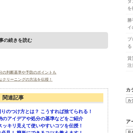
タ
を
勝
イ
プ
事の続きを読む
る
賃
注
分の判断基準や予防のポイントも
なクリーニングの方法を伝授！
カ
に分かれているのが一般的です。この特徴を最大限
関連記事
とつとして、洋服があげられるでしょう。洋服ダン
りのつけ方とは？ こうすれば捨てられる！
、部屋のあちこちに乱雑に積み重ねられている人も
納のアイデアや処分の基準などをご紹介
ア
れをクローゼットとして使ってみてはいかがでしょ
スッキリ見えて使いやすいコツを伝授！
の衣類を収納できます。
必見！ 簡単にできるコツを教えます！