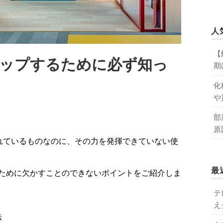
人
【
ップするために必ず知っ
期
ト
化
や
部
原
。
最
ために欠かすことのできないポイントをご紹介しま
テ
え
法