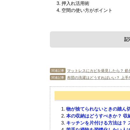
押入れ活用術
空間の使い方がポイント
記
1．
3．
押入れの収納力
押入れ活用術
マットレスにカビを発見したら？ 処
関連記事
布団の洗濯はどうすればいい？ 上手
関連記事
3-1．
洋服を収納したい
押入れは、上段と下段、それから天袋
にいかした収納をしていきましょう。
収納に困るほど増えてしまうもののひ
物が捨てられないときの踏ん切
1-1．
上段の使い方
スに入りきらないほど増えてしまって
本の収納はどうすべきか？ 収
多いようです。そのような人は、押入
キッチンを片付ける方法は？ 
うか。広々とした押入れは、たくさん
苦手な掃除を習慣化したい人は