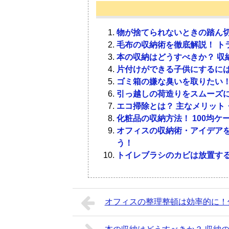
段使う収納がすっきりとした環境にな
いいのか考えていきましょう。
ます。適度に断捨離を行い、不要な冬
ょう。
物が捨てられないときの踏ん切
3-1．
5-1．
収納前にアイロンを
着用回数や劣化具合で
毛布の収納術を徹底解説！ ト
1-1．
ゴールデンウィーク
本の収納はどうすべきか？ 収
片付けができる子供にするには
収納前にアイロンをかけることで、熱
冬物から残すものと捨てるものの基準
ゴミ箱の嫌な臭いを取りたい！
気温が上昇すると害虫の活動が盛んに
す。洗濯表示を確認し、生地に見合う
おすすめです。着用回数が極端に少な
引っ越しの荷造りをスムーズ
しまいましょう。ゴールデンウィーク
かけてから冷まし、圧縮袋で密閉すれ
などは、思いきって処分しましょう。
エコ掃除とは？ 主なメリット
が増え、虫食い被害が拡大してしまう
化粧品の収納方法！ 100均
るので、期限を決めてしまうように意
3-2．
5-2．
目一杯収納しない
処分だけでなく、買
オフィスの収納術・アイデアを
う！
1-2．
クリーニングや洗濯
収納ケースやクローゼットなどにしま
冬物を処分する場合、自治体の資源ゴ
トイレブラシのカビは放置する
通気が悪くなり、カビや害虫が発生す
ンパクトな状態にしてから、ゴミ袋に
暖かくなってきて、冬物の服を着なく
割程度に抑えましょう。
すめです。リサイクルショップや古着
物を洗い終えた後は、収納を考えるい
オフィスの整理整頓は効率的に！
ましょう。
3-3．
5-3．
定期的に換気をする
服はさほど高値での