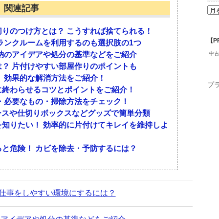
関連記事
るのです。冬物をしまうタイミングを考えてみまし
物を処分しましょう。
りのつけ方とは？ こうすれば捨てられる！
かける
処分の判断基準を決める
【P
ランクルームを利用するのも選択肢の1つ
前にしまおう
納のアイデアや処分の基準などをご紹介
中
？ 片付けやすい部屋作りのポイントも
によって害虫の卵や幼虫を退治することができま
を設ける際は、着用回数や劣化具合で決める方法が
 効果的な解消方法をご紹介！
なるため、ゴールデンウィーク前を目安に、冬物を
適正温度でアイロンを使ってください。アイロンを
いもの・劣化が激しいもの・サイズアウトしたもの
プ
に終わらせるコツとポイントをご紹介！
が過ぎると気温が急上昇し、害虫が産卵を始めて数
ば、外部から害虫が近寄ることがありません。
・必要なもの・掃除方法をチェック！
のです。ほかの服にもダメージが広がる可能性があ
ケースや仕切りボックスなどグッズで簡単分類
識してください。
取に出す方法も考えよう
知りたい！ 効率的に片付けてキレイを維持しよ
を終えたらしまう
う場合は、目一杯詰め込まないようにしましょう。
ミや可燃ゴミとして出すことができます。畳んでコ
と危険！ カビを除去・予防するには？
るリスクが高くなります。収納は、しまう分量を8
入れて出しましょう。また、買取に出す方法もおす
なったら、クリーニングや洗濯などを行います。冬
屋などに持ち込み、査定を受けましょう。
いタイミングです。衣替えと同時に、冬物をしまい
仕事をしやすい環境にするには？
買取とならない