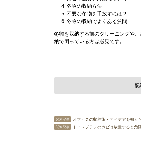
冬物の収納方法
不要な冬物を手放すには？
冬物の収納でよくある質問
冬物を収納する前のクリーニングや、
納で困っている方は必見です。
記
1．
3．
5．
冬物を収納するタ
カビや虫食い対策
不要な冬物を手放
オフィスの収納術・アイデアを知りた
関連記事
トイレブラシのカビは放置すると危険
関連記事
冬物はあえてしまわないという方もい
冬物を収納する場合、心配なのはカビ
服はいつの間にか増えるのに加え、流