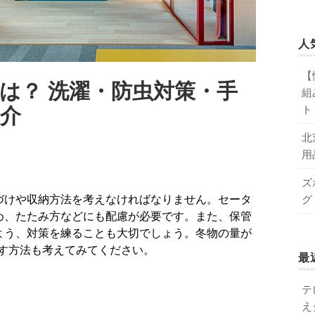
人
【
は？ 洗濯・防虫対策・手
組
介
ト
北
用
ズ
グ
め、たたみ方などにも配慮が必要です。また、保管
よう、対策を練ることも大切でしょう。冬物の量が
す方法も考えてみてください。
最
テ
え