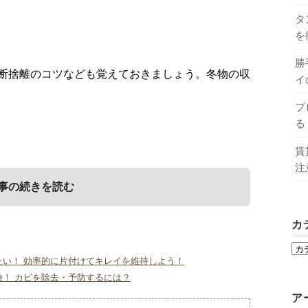
タ
を
勝
断捨離のコツなども覚えておきましょう。冬物の収
イ
プ
る
賃
注
事の続きを読む
カ
イミングは？
について
すには？
い！ 効率的に片付けてキレイを維持しよう！
！ カビを除去・予防するには？
ア
ます。しかし、季節ごとに衣替えをすることで、普
や虫食いによる被害です。どのような対策をすれば
行が終わると着用する機会が少なくなるものもあり