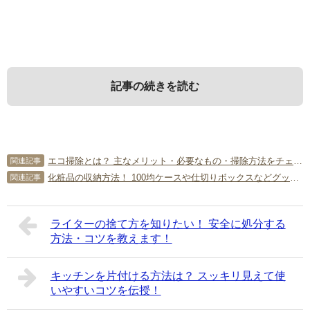
記事の続きを読む
1．
3．
5．
子供に片付けをさせるコツは？
子供に片付けをさせる方法～小学生
子供の片付けに関するよくある質
エコ掃除とは？ 主なメリット・必要なもの・掃除方法をチェック！
関連記事
以上の場合
問
化粧品の収納方法！ 100均ケースや仕切りボックスなどグッズで簡単分類
関連記事
まずは、片付けの効果や子供に片付けをしつけ始める時
期・片付けさせるためのコツをご紹介しましょう。
次に、子供が小学生以上の場合、片付けをさせる方法やポ
「子供に片付けをさせる方法を知りたい」という人が感じ
ライターの捨て方を知りたい！ 安全に処分する
イントをご紹介します。
る疑問とその回答をまとめました。
方法・コツを教えます！
1-1．
片付けは成長過程で重要な役割を持つ
Q．「片付けないなら捨てる」と言っても効果がありませ
3-1．
プリント類は平積みにしない
ん。どうしたらよいでしょうか？
キッチンを片付ける方法は？ スッキリ見えて使
片付けは、子供の成長過程において非常に重要な役割を持
A．結局は捨てないことを子供も分かっているので、ただの
いやすいコツを伝授！
ちます。小さいうちから自分で片付けることを習慣づけて
プリント類は平積みにしないのがポイントです。小学生に
脅し文句でしかありません。本当に捨てるのは親御さんと