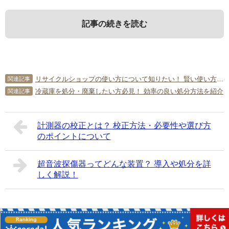
記事の続きを読む
1．
3．
5．
ダイニングテーブルの処分につい
ダイニングテーブルをリサイクル
ダイニングテーブルの処分にまつ
リサイクルショップの使い方について知りたい！ 賢い使い方をマスターしよう！
関連記事
て
して処分する場合
わるQ＆A
冷蔵庫を処分・廃棄したい方必見！ 効率の良い処分方法を紹介
関連記事
1-1．
3-1．
5-1．
ダイニングテーブルとは？
リサイクルのメリット
ダイニングテーブルを粗大ゴミに出す際の
計測器の校正とは？ 校正方法・必要性や選び方
注意点はありますか？
のポイントについて
1-1-1．
ダイニングテーブルってどんなテーブ
テーブルというのは非常に頑丈に作られています。長年愛
ル？
用して色褪（あ）せたり傷がついたりしても、テーブルと
ダイニングテーブルは総じて大きく重いですよね。ですか
超音波探傷器ってどんな装置？ 導入や処分を詳
しての機能は衰えていないことも珍しくありません。まだ
ら、指定の時間に近づいてから運び出そうとしても、予想
しく解説！
まだ使えるものを廃棄してしまうのは忍びないですよね。
外に時間がかかってしまうことがあります。指定の時間に
ダイニングとは食事、テーブルとは卓のことですので、
そのようなときに、リサイクルは非常に役立ちます。ま
間に合わないと二度手間ですし、回収に来た職員の方にも
「食卓」ということですね。ただし、使い勝手の良さか
た、使えるものをリサイクルするのは、環境にとってもい
迷惑です。回収当日は、早めに外に出してしまうようにし
ら、最近では食卓という用途だけに限らず、さまざまな場
いことですよ。
ましょう。ただし、早めに出せばいいだろう、といって前
Copyright©
簡単片付け情報局
All Rights Reserved.
面で使われるようになってきています。