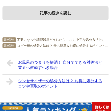
記事の続きを読む
1．
3．
5．
化粧品を捨てるかの判断基準は？
化粧品の中身を捨てる方法は？
化粧品の処分に関してよくある質
不要になった調理器具どうしたらいい？ 上手な処分方法4つのポイント
関連記事
問
コピー機の処分方法は？ 最も簡単＆お得に処分するポイントを詳しく！
関連記事
最初に、化粧品を捨てるかの判断基準をチェックしておき
それでは、化粧品の中身を捨てる方法を紹介します。
ましょう。
化粧品の処分に関する質問を5つピックアップしてみまし
お風呂のつまりを解消！ 自分でできる対処法と
3-1．
液体・クリーム状は中身を吸収させる
た。
業者へ依頼すべき場合
1-1．
化粧品の寿命を把握することが大事
Q．業者に引き取ってもらうことはできるのか？
化粧水・クレンジング・クリームなどの液体やクリーム状
A．不用品回収業者のほかに、遺品整理業者など業者に引き
シンセサイザーの処分方法は？ お得に処分する
化粧品といってもたくさんの種類がありますが、それぞれ
のものは、新聞紙・キッチンペーパー・ティッシュ・古布
取ってもらうことも可能です。遺品整理の際に、大量の化
コツや買取のポイント
寿命があることをご存じでしょうか。化粧品を捨てるべき
などに中身を吸収させてください。主な手順は以下のとお
粧品が出てくることがあるでしょう。わざわざ買取先を見
か、そのまま持っておくべきか迷った際には、寿命を意識
りです。
つけなくとも、遺品整理業者の中には、不用品の買取サー
することをおすすめします。主な化粧品の寿命目安は以下
ビスを行っているところがあります。遺品整理業者に依頼
ビニール袋を用意し、その中に新聞紙・キッチンペー
のとおりです。
Copyright©
簡単片付け情報局
All Rights Reserved.
すれば、すべてを遺品として丁寧に扱ってもらうことがで