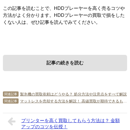
この記事を読むことで、HDDプレーヤーを高く売るコツや
方法がよく分かります。HDDプレーヤーの買取で損をした
くない人は、ぜひ記事を読んでみてください。
記事の続きを読む
1．
3．
5．
7．
高く売れるHDDプレーヤーの条件
買取対象にならないHDDプレーヤ
HDDプレーヤーを買取に出す方法
HDDプレーヤーの買取に関するよ
製氷機の買取依頼はどうやる？ 処分方法や注意点をすべて解説
関連記事
は？
ーの特徴
くある質問
マットレスを売却する方法を解説！ 高値買取が期待できるものは？
関連記事
不要になったHDDプレーヤーを買取に出す方法を詳しく見
ていきましょう。
最初に、どんな条件のHDDプレーヤーが高く売れるか詳し
買取対象にならないHDDプレーヤーの特徴を詳しく見てい
最後に、HDDプレーヤーの買取に関する質問に回答しま
プリンターを高く買取してもらう方法は？ 金額
く見ていきましょう。
きましょう。
す。それぞれ参考にしてください。
アップのコツを伝授！
5-1．
中古AV機器買取専門業者に売る