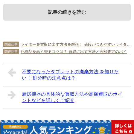
記事の続きを読む
1．
3．
不要になった事務用品。どうやっ
事務用品の買取。どんな業者に依頼
ライターを買取に出す方法を解説！ 値段がつきやすいライターの特徴は？
関連記事
て売ればいい？
すればいいの？
化粧品を高く売るコツは？ 買取に出す方法と高額査定のポイント
関連記事
会社やお店で不要になってしまった事務用品やオフィス用
事務用品を買い取ってくれる業者は色々ありますが、トラ
不要になったタブレットの廃棄方法 を知りた
品。
ブルを避けるためにも良い業者を選ぶことは大切です。で
い！ 処分時の注意点は？
はどんな業者に事務用品の買取を依頼すれば良いのでしょ
売りたいけれど大量にある
うか？ 3つのポイントをご紹介いたしましょう。
どのようなお店に売ればいいのかわからない
厨房機器の具体的な買取方法や高額買取のポイ
ントなどを詳しくご紹介
3-1．
しっかり見積もりをとってくれる業者
このような悩みをお持ちの方もいるようですね。あなたは
いかがですか？
事務用品の買取業者を探す時にはしっかり見積もりをとっ
確かに、街中のリサイクルショップで「事務用品・オフィ
てくれる業者を選びましょう。
Copyright©
簡単片付け情報局
All Rights Reserved.
ス用品買取強化中！」という看板やのぼりはあまり見かけ