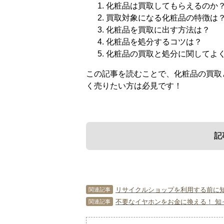
化粧品は買取してもらえるのか
買取対象になる化粧品の特徴は
化粧品を買取に出す方法は？
化粧品を処分するコツは？
化粧品の買取と処分に関してよ
この記事を読むことで、化粧品の買取
く売りたい方は必見です！
記
1．
3．
5．
化粧品は買取して
化粧品を買取に出
化粧品の買取と処
リサイクルショップを利用する前に
関連記事
不要なイヤホンをお金に換える！ 知
関連記事
毎日化粧をする方にとっては必要不可
それでは、化粧品を買取に出す方法と
化粧品の買取と処分に関してよくある