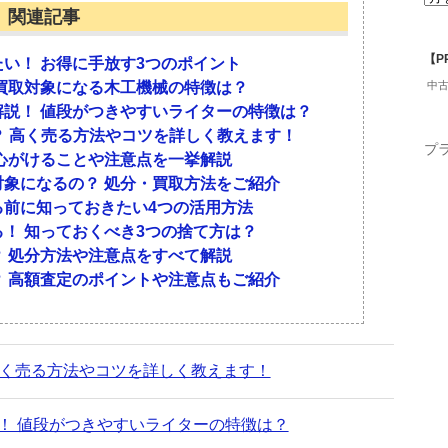
関連記事
ませんか？ その場合は、思いきって買取に出しち
るのか？
粧品は、劣化がすでに始まっているので買取不可に
【P
い！ お得に手放す3つのポイント
ルショップで売る
ているものは劣化のスピードが速くなるため、3年
買取対象になる木工機械の特徴は？
中
買取対象に！？
ことがあります。
説！ 値段がつきやすいライターの特徴は？
ら？ 高く売る方法やコツを詳しく教えます！
取を行っています。近くに店舗があれば、すぐに持
？
プ
心がけることや注意点を一挙解説
いがちですが、買取対象になるものもあります。た
しかし、いろいろな商品を扱っていることもあり、
が、8割～半分以下のところが多く見られます。半
象になるの？ 処分・買取方法をご紹介
新品同然のもの」です。特に、未使用品の化粧品
性があります。納得のいく金額にならない場合は、
性が高いでしょう。多くの場合、店舗のホームペー
る前に知っておきたい4つの活用方法
でしょう。査定を行う際も、まずはすでに使用した
う。
されているので、1度確認してみてください。
！ 知っておくべき3つの捨て方は？
つ人気ブランドや注目されている化粧品なら、高く
プでは、未使用品の化粧品が買取対象となっていま
 処分方法や注意点をすべて解説
るのか知りたい
い取ってくれない可能性が高いので注意してくださ
 高額査定のポイントや注意点もご紹介
るため、一概に査定額は○○と断言できません。あく
5～10%の価格で売れる可能性があります。たとえ
売れる？
1,200円ということになるでしょう。ただし、限定品
スメは中古化粧品専門ショップに売る
がつくこともあります。
 高く売る方法やコツを詳しく教えます！
っては売れる可能性があります。絶対に買い取って
を依頼してみる価値はあるでしょう。実際に、使い
を提示してくれない可能性がありますが、中古化粧
取り、詰め替え用を補充して使っているという方が
業者があります。その業者は、買い取った化粧品を
！ 値段がつきやすいライターの特徴は？
詳しい店員が査定を行うため、より適切な金額を提
気ブランドでオシャレなデザインなら、ネットオー
ているのです。また、まとめて化粧品を買い取り、