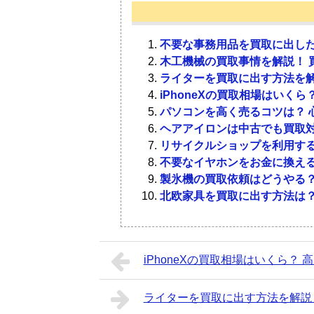
り、もらったものを放置したりしてい
しょう。
Q．何年前のものまで買取してもらえ
ゃいましょう！
A．購入から3年以上経過している化
不要な事務用品を買取に出した
3-1．
未使用品はリサイク
なるでしょう。さらに、すでに開封し
木工機械の買取事情を解説！ 
1-1．
条件をクリアすれば
以内のものでも買い取ってもらえない
ライターを買取に出す方法を解
iPhoneXの買取相場はいく
リサイクルショップでも、化粧品の買
Q．買い取ってもらえる残量の基準は
パソコンを高く売るコツは？ 
「化粧品は買取対象にならない」と思
ち込み、査定してもらえるでしょう。
A．店舗や業者によってバラバラです
ヘアアイロンは中古でも買取対
とえば、「まだまだ使えるもの」や「
適切な金額より安く買い取られる可能
分以下の化粧品は買取不可になる可能
リサイクルショップを利用す
は、買い取ってもらえる可能性が高い
ほかの方法で売ったほうがいいでしょ
ジなどに買取できない商品として記載
不要なイヤホンをお金に換える
ものなのか尋ねられます。未使用品か
ただし、ほとんどのリサイクルショッ
製氷機の買取依頼はどうやる？
売れる可能性もあるのです。
Q．シャネルの化粧品はいくらで売れ
す。すでに使用した化粧品の場合、買
北欧家具を買取に出す方法は？
A．人それぞれ好みのブランドは異な
いね。
まで目安として、発売当初の金額から
1-2．
開封済みの化粧品は
ば、定価が12,000円の場合、600～
3-2．
限定品やブランドコ
やレアものになると、半値以上の価値
iPhoneXの買取相場はいくら？
使用済みの化粧品も、状態や業者によ
Q．空になったケースは売れるのか？
もらえるとは限りませんが、1度査定
リサイクルショップでは適切な買取額
A．大好きなブランドのケースを買い
かけの化粧品や口紅を買い取っている
ライターを買取に出す方法を解説
品専門ショップは違います。化粧品に
います。そのため、空のケースでも人
オークションやフリマサイトで再販し