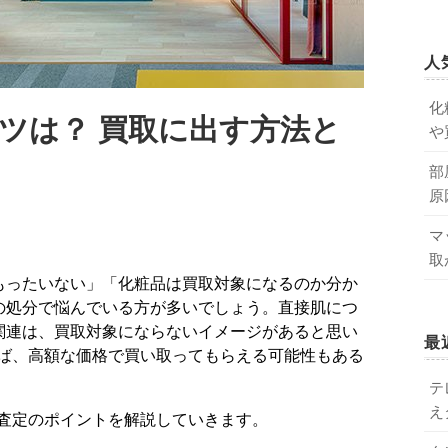
人
化
ツは？ 買取に出す方法と
や
部
原
マ
取
の処分で悩んでいる方が多いでしょう。直接肌につ
関連は、買取対象にならないイメージがあると思い
最
ば、高額な価格で買い取ってもらえる可能性もある
テ
え
査定のポイントを解説していきます。