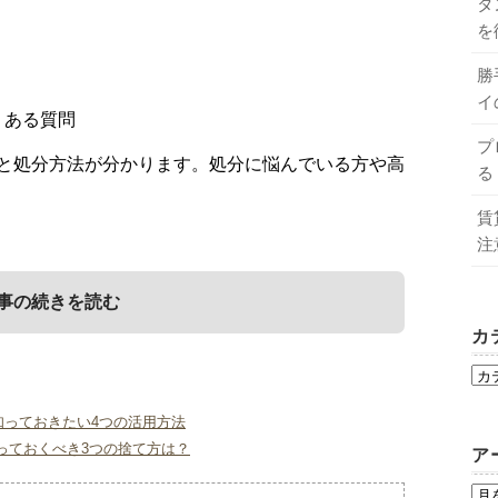
タ
？
を
？
勝
イ
くある質問
プ
と処分方法が分かります。処分に悩んでいる方や高
る
賃
注
事の続きを読む
カ
もらえるのか？
す方法は？
分に関してよくある質問
知っておきたい4つの活用方法
っておくべき3つの捨て方は？
ア
欠な「化粧品」。しかし、途中で要らなくなった
それぞれのメリット・デメリットについて解説しま
質問を5つピックアップしてみました。