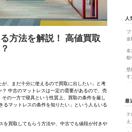
人
プ
る方法を解説！ 高値買取
金
は？
名
順
壁
す
か？ 中古のマットレスは一定の需要があるので、売
。その一方で寝具という性質上、買取の条件を厳し
最
きるマットレスの条件を知りたい」という人もいる
テ
え
スを買取してもらう方法や、中古でも値段が付きや