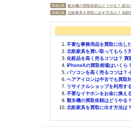
1．
3．
5．
中古でも需要が高
買取不可になりや
リサイクルショッ
製氷機の買取依頼はどうやる？ 処分
関連記事
北欧家具を買取に出す方法は？ 高額
関連記事
中古でも需要が高く、高値買取が期待
以下のようなマットレスは買取不可に
リサイクルショップを選ぶ際は、マッ
す。
を多く買取している業者は、それだけ
目立つ汚れや傷があるもの
分が売却したいメーカーのマットレス
フランスベッド・東京ベッド・
取れない臭いが強いもの
不要な事務用品を買取に出した
そこに査定を依頼してみましょう。
元値が高いもの
経年劣化したもの
北欧家具を買い取ってもらう方
キレイで使用感の少ないもの
化粧品を高く売るコツは？ 買
見た目がキレイでもタバコの臭いなど
発売されてから日が浅いもの
iPhoneXの買取相場はいく
パソコンを高く売るコツは？ 心がけ
関連記事
す。
パソコンを高く売るコツは？ 
ヘアアイロンは中古でも買取対象にな
関連記事
つまり、新品に近い状態のものほど人
ヘアアイロンは中古でも買取対
シングルやダブルが人気です。
リサイクルショップを利用す
6．
マットレスの買取
化粧品を高く売るコツは？ 買取に出
関連記事
不要なイヤホンをお金に換える
iPhoneXの買取相場はいくら？ 
関連記事
製氷機の買取依頼はどうやる？
不要な事務用品を買取に出したい！ 
関連記事
北欧家具を買取に出す方法は？
北欧家具を買い取ってもらう方法は？
関連記事
この項では、マットレスを買取に関す
4．
マットレスを買取
Q．マットレスは使用後何年までのも
2．
マットレスの買取
A．最長でも5年くらいと考えましょ