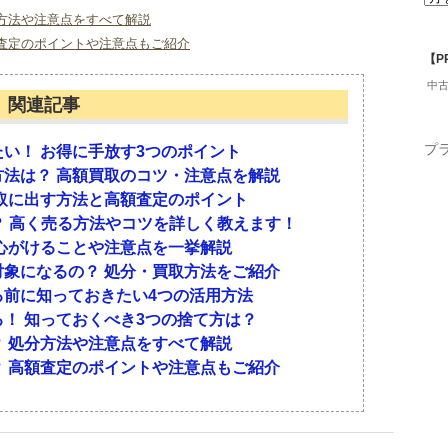
いマットレスの特徴
すいマットレスの特徴
プは実績で選ぶ
方法や注意点をすべて解説
査定のポイントや注意点もご紹介
【P
できるマットレスには以下のような特徴がありま
なりやすいので、注意しましょう。
トレスを買取した実績で選びましょう。マットレス
中
関連記事
販売ルートも持っているものです。ですから、「自
を多く引き取っている」という業者を見つけたら、
カリモクなどの有名メーカーのもの
プ
い！ お得に手放す3つのポイント
法は？ 高額買取のコツ・注意点を解説
取に出す方法と高額査定のポイント
が付いている場合、買取不可になることがありま
ら？ 高く売る方法やコツを詳しく教えます！
ることや注意点を一挙解説
心がけることや注意点を一挙解説
るの？ 処分・買取方法をご紹介
気があるといえるでしょう。また、サイズとしては
象になるの？ 処分・買取方法をご紹介
る前に知っておきたい4つの活用方法
に関するよくある質問
す方法と高額査定のポイント
！ 知っておくべき3つの捨て方は？
高く売る方法やコツを詳しく教えます！
 処分方法や注意点をすべて解説
お得に手放す3つのポイント
 高額査定のポイントや注意点もご紹介
 高額買取のコツ・注意点を解説
るよくある質問を紹介しましょう。
に出す方法
のまでならば買取可能ですか？
相場
う。