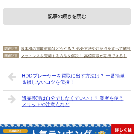
記事の続きを読む
1．
3．
5．
高く売れるマットレスとは？
マットレスを買取に出す際に確認
買取業者選びのポイント
製氷機の買取依頼はどうやる？ 処分方法や注意点をすべて解説
関連記事
すべきこと
マットレスを売却する方法を解説！ 高値買取が期待できるものは？
関連記事
高額買取に結びつけるポイントをご紹介します。
マットレスの買取を依頼する業者は、どのように選べばい
いのでしょうか？ 業者選びのポイントをご紹介します。
マットレスを買取に出す際は、どんな点に注意すればいい
HDDプレーヤーを買取に出す方法は？ 一番簡単
1-1．
有名メーカーのもの
のでしょうか？ 注意点などをご紹介します。
＆損しないコツを伝授！
5-1．
ベッドの買取実績が豊富な業者を選ぶこと
3-1．
カビ・汚れ・臭いなどを確認する
有名メーカーのマットレスは、高額買取が期待できます。
遺品整理は自分でしなくていい！？ 業者を使う
たとえば、以下のようなブランドです。
マットレスを適正価格で買取してもらうためには、ベッド
メリットや注意点など
の買取実績が豊富な業者を選ぶことが大切です。ベッド専
マットレスは衛生面が重視されるため、買取に出す前はカ
シモンズ
門業者なら、ブランドや中古ニーズを熟知しているので、
ビ・汚れ・臭いなどを確認してください。なるべく細かな
フランスベッド
安心して依頼できるでしょう。
部分まで掃除をしておき、見栄えがいい状態にしておくこ
日本ベッド
とが大切です。
Copyright©
簡単片付け情報局
All Rights Reserved.