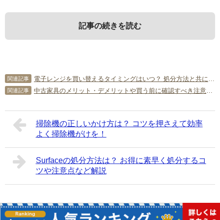
記事の続きを読む
1．
3．
5．
冷蔵庫の寿命は何年？
冷蔵庫の寿命を延ばす方法は？
冷蔵庫の寿命に関するよくある質
電子レンジを買い替えるタイミングはいつ？ 処分方法と共に解説！
関連記事
問
中古家具のメリット・デメリットや買う前に確認すべき注意点について
関連記事
最初に、冷蔵庫の寿命は何年程度か見ていきましょう。
冷蔵庫の寿命を延ばす方法を詳しく解説します。
最後に、冷蔵庫の寿命に関する質問に回答します。それぞ
掃除機の正しいかけ方は？ コツを押さえて効率
1-1．
3-1．
冷蔵庫の寿命は8～12年程度
ドアの開閉を少なく短時間に行う
れ確認してください。
よく掃除機がけを！
Q．高価な冷蔵庫のほうが寿命が長い？
冷蔵庫の寿命は、8～12年程度です。そのため、10年程度
冷蔵庫の寿命を延ばすには、ドアの開閉を少なくすること
A．断言できません。確かに、高価な冷蔵庫のほうが、頑丈
Surfaceの処分方法は？ お得に素早く処分するコ
で買い替えを検討するのが一般的になります。寿命が近づ
を心がけましょう。頻繁にドアを開閉すると、冷蔵庫に大
に作られているものが多いのは事実です。しかし、使い方
ツや注意点など解説
いた冷蔵庫は、この記事の「2．冷蔵庫の寿命が近づくと出
きな負担がかかります。また、長時間冷蔵庫のドアを開け
が悪かったり設置場所の条件が適切でなかったりすれば、
てくる症状」のとおり、さまざまな症状が出てくるので、
て中身をチェックすることも、同様です。食品が傷みやす
想定外に早く寿命を迎えることもあるでしょう。
チェックしてみてください。
くなることからも、ドアの開閉はなるべく少なく短時間で
行うようにしてください。
Q．無名メーカーの冷蔵庫は寿命が短い？
Copyright©
簡単片付け情報局
All Rights Reserved.