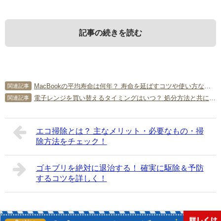
記事の続きを読む
1．
3．
新婚に必要な家具とは？
新婚の家具をお得に購入する方法
MacBookの平均寿命は何年？ 寿命を延ばすコツや使い方などを徹底解説
関連記事
電子レンジを買い替えるタイミングはいつ？ 処分方法と共に解説！
関連記事
新婚生活に必要な家具をリストアップしてみました。ある
家具をお得に買う方法があります。出費を抑えることがで
と便利な家具も覚えておきましょう。
きるので、上手に活用してみてください。
エコ掃除とは？ 主なメリット・必要なもの・掃
除方法をチェック！
1-1．
3-1．
家具の種類リスト
セット販売
ゴキブリを絶対に退治する！ 確実に駆除＆予防
新婚の場合、一人暮らしをしていた家具をそれぞれが持ち
家具のセット販売は、1つずつそろえるよりリーズナブルで
するコツを詳しく！
寄って生活を始める場合もある一方、新たな生活への期待
す。家具の色合いや材質などが統一されているものが多
を込め、家具を新調する方も多いでしょう。家具は、衣類
く、インテリアコーディネートがしやすいメリットもあり
などの収納・食器棚・ダイニングセット・ソファー・テー
ます。たとえば、ダイニングセットと食器棚は、キッチン
ブル・テレビ台・ベッドなどがあります。新居の間取りに
周りに必要な家具としてセット販売されやすいものです。