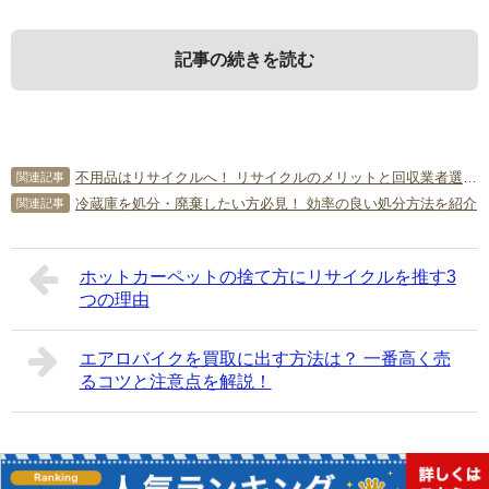
記事の続きを読む
1．
3．
5．
調理器具は何でできているの？
調理器具は売れないの？
調理器具を長持ちさせるには？
不用品はリサイクルへ！ リサイクルのメリットと回収業者選びのコツ
関連記事
冷蔵庫を処分・廃棄したい方必見！ 効率の良い処分方法を紹介
関連記事
調理器具の処分方法をご紹介する前に、調理器具が何でで
調理器具は、口に入る食べ物をあつかうものです。
調理器具を長持ちさせるためには、手入れをしましょう。
きているかをご紹介していきます。
ですから、中古品を嫌う人が多いでしょう。
使ったらすぐに洗い、完全に乾かしてからしまいます。
調理器具の素材が分かれば捨て方も分かってくるでしょ
また、調理器具は安価です。
特に、臭いの強いものを使った場合は要注意です。
ホットカーペットの捨て方にリサイクルを推す3
つの理由
う。
100円ショップに行けばひと通りそろいます。
また、さび防止にサラダ油を少しぬっておくと鉄製品はさ
また、高価なものであっても「高くて手が出ない」という
びにくいでしょう。
ものは、ほんの一部でしょう。
竹製のざるの場合は、中に水分が残っているとカビの原因
1-1．
金属
エアロバイクを買取に出す方法は？ 一番高く売
ですから、中古の調理器具はほとんど需要がありません。
になります。
るコツと注意点を解説！
例外は、未使用品です。
また、銅の調理器具はしっかりと洗って磨いておけば、さ
調理器具は、銅やステンレスなど金属製のものが多いで
今は少なくなりましたが、一昔前は結婚式の引き出物に大
びが浮き出ることもありません。
す。
きな鍋などの調理器具を贈ることも少なくありませんでし
つまり、高価な調理器具はそれだけ管理に手間がかかる可
金属は清潔さを保ちやすいですが、さびが出るというデメ
Copyright©
簡単片付け情報局
All Rights Reserved.
た。
能性が高いということです。