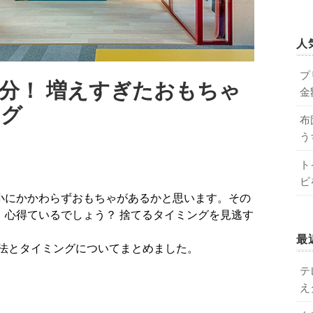
人
プ
分！ 増えすぎたおもちゃ
金
ング
布
う
ト
ビ
、心得ているでしょう？ 捨てるタイミングを見逃す
最
法とタイミングについてまとめました。
テ
え