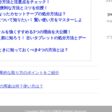
分方法と注意点をチェック！
ったタイミングで捨てていく方法です。成長に併せ
は簡単です。しかし、その行為は子どもの心をひど
得＆便利な方法とコツを伝授！
っていきます。
お気に入りのおもちゃを見抜けないこともあるのを
なったカセットテープの処分方法は？
と言って勝手に捨てないように。勝手に捨ててしま
【P
ついて知りたい！ 賢い使い方をマスターしよ
てる前にきちんと話し合いをしましょう。
れると自分を否定された感覚になります。そのまま
中
性もあるのです。
クルを強くすすめる3つの理由を大公開！
もちゃの処分をすすめましょう。
とき
プ
前に知ろう！ 古いタブレットの処分方法とデー
親せきや祖父・祖母によって雪だるまのように増え
ときに知っておくべき4つの方法とは？
は、増えた分だけ古いおもちゃを捨てるようにしま
はないです。何気なく見ているだけでは、見抜けな
ロコロと変わります。あきらかに遊んでいないもの
果的な取り方のポイントをご紹介
す。しかし、どれだけボロボロになっていても離さ
ちゃを捨てたりするときは、根気よく子どもに向き
の思い出にもなります。
して捨てるように促すことも大切です。
の用途は何？使い方は？
分する
？ お金に換える方法を教えます！
と注意点をチェック！
ゃも一緒に整理しましょう。必要なものだけ新居に
Copyright©
簡単片付け情報局
All Rights Reserved.