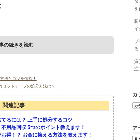
タ
点
を
勝
イ
プ
事の続きを読む
る
賃
注
る時期
るときの注意点
な方法とコツを伝授！
カセットテープの処分方法は？
カ
ちゃ。母親としても、勝手に捨てるのは忍びないで
意しておきたい点があります。その点について確認
関連記事
期について知っておきましょう。
てるには？ 上手に処分するコツ
て捨てる
を傷つけないようにする
不用品回収 5つのポイント教えます！
ア
お得！？ お金に換える方法を教えます！