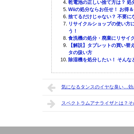
乾電池の正しい捨て方は？ 処
子どもがおもちゃに興味を持たなくな
子どもが見ていないところで捨てるの
Wiiの処分ならお任せ！ お
て捨てていけば効率よくおもちゃが減
く傷つけます。普段見ているだけでは
捨てるだけじゃない？ 不要に
しかし、子どもが遊ばなくなったから
知っておきましょう。
リサイクルショップの使い方に
うと後で泣き付かれてしまいます。捨
子どもは、不用意におもちゃを捨てら
う！
自己肯定をしづらい子どもになる危険
食洗機の処分・廃棄にリサイ
きちんと子どもの意見を聞きながらお
1-2．
おもちゃが1つ増えた
【解説】タブレットの買い替え
タの扱い方
4-2．
根気よく話す
おもちゃは親が買い与えるだけでなく
除湿機を処分したい！ そんな
るものです。どんどん増えていく場合
しょう。
子どものおもちゃを捨てるのは簡単で
小さな子どもであれば興味の対象がコ
いところもあります。
気になるタンスのイヤな臭い…効
や壊れているものは捨てても大丈夫で
おもちゃの数を減らしたり壊れたおも
ないおもちゃは捨てないように。後々
合いましょう。きちんと子どもが判断
スペクトラムアナライザとは？そ
1-3．
引っ越しに併せて処
不要になった郵便切手は買取がお得！
関連記事
乾電池の正しい捨て方は？ 処分方法
関連記事
引っ越しの予定があるときは、おもち