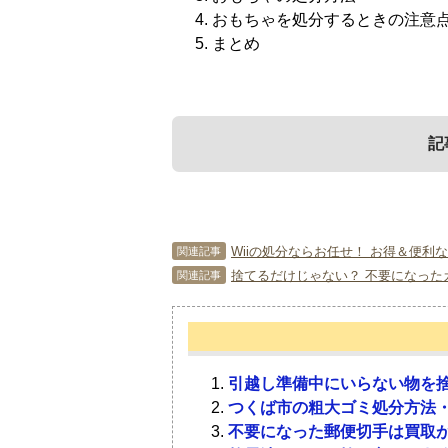
おもちゃを処分するときの注意
まとめ
記
1．
4．
おもちゃを処分す
おもちゃを処分す
Wiiの処分ならお任せ！ お得＆便利
関連記事
捨てるだけじゃない？ 不要になった
関連記事
子どもが夢中になって遊んでいるおも
おもちゃを処分するとき、いくつか注
すよね。そこで、おもちゃを捨てる時
しておきましょう。
引越し準備中にいらない物を捨
1-1．
4-1．
子どもの成長に併せ
勝手に捨てて子ども
つくば市の粗大ゴミ処分方法・
不要になった郵便切手は買取が