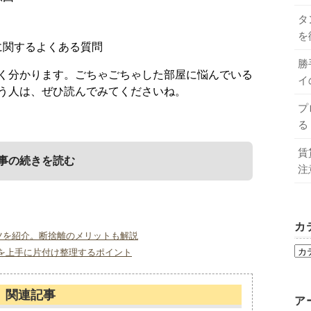
タ
を
に関するよくある質問
勝
く分かります。ごちゃごちゃした部屋に悩んでいる
イ
う人は、ぜひ読んでみてくださいね。
プ
る
賃
事の続きを読む
注
ゃして見える原因
カ
ツを紹介。断捨離のメリットも解説
を上手に片付け整理するポイント
けてもすぐに散らかる原因には、以下のようなもの
を紹介します。ぜひ、参考にしてください。
関連記事
ア