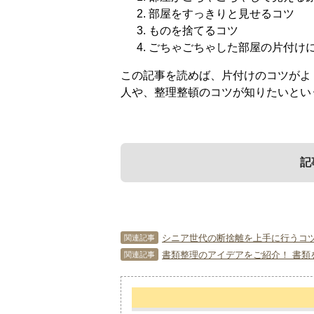
部屋をすっきりと見せるコツ
ものを捨てるコツ
ごちゃごちゃした部屋の片付け
この記事を読めば、片付けのコツがよ
人や、整理整頓のコツが知りたいとい
記
1．
3．
部屋がごちゃごち
ものを捨てるコツ
シニア世代の断捨離を上手に行うコ
関連記事
書類整理のアイデアをご紹介！ 書類
関連記事
部屋がごちゃごちゃして見える・片付
この項では、不要なものを捨てるコツ
があります。