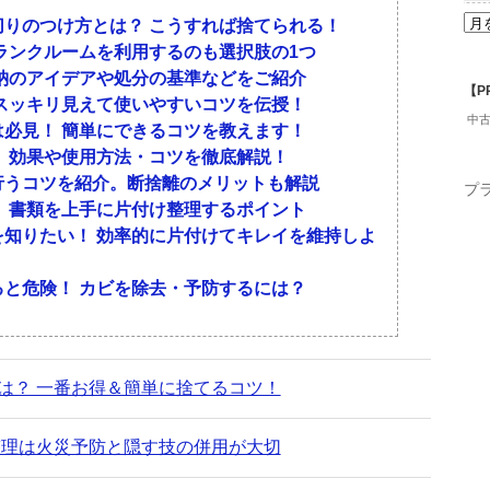
る方法
すぎる
りのつけ方とは？ こうすれば捨てられる！
に合っていない
ランクルームを利用するのも選択肢の1つ
いない
納のアイデアや処分の基準などをご紹介
いるものは1年間使用しなかったら処分するなど、
【P
スッキリ見えて使いやすいコツを伝授！
踏ん切りもつけやすくなります。本の場合は、電子
いると、整理整頓をしていてもごちゃごちゃして見
中
必見！ 簡単にできるコツを教えます！
バムなども形を変えてコンパクトに収納する方法を
隙間がないと、新しくものを増やしたとたん部屋が
 効果や使用方法・コツを徹底解説！
行うコツを紹介。断捨離のメリットも解説
プ
 書類を上手に片付け整理するポイント
見直しをする
知りたい！ 効率的に片付けてキレイを維持しよ
け方とは？ こうすれば捨てられる！
ルームを利用するのも選択肢の1つ
、収納スペースの整理になります。また、こまめに
と危険！ カビを除去・予防するには？
もなくなるでしょう。
見せるコツ
する
は？ 一番お得＆簡単に捨てるコツ！
屋をすっきりと見せるコツを紹介します。
ゲーム・未使用の食器などは中古でも需要がありま
整理は火災予防と隠す技の併用が大切
リマサイト・リサイクルショップなどで売却しまし
でものを減らす