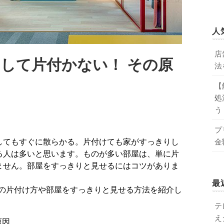
人
店
して片付かない！ その原
法
【
処
う
プ
金
る人は多いと思います。ものが多い部屋は、単に片
ません。部屋をすっきりと見せるにはコツがありま
最
の片付け方や部屋をすっきりと見せる方法を紹介し
テ
え
原因