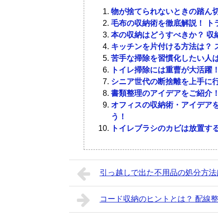
3-1．
不要なものを選別す
収納スペースに対してものが多
物が捨てられないときの踏ん切
収納の仕方が、ライフスタイル
毛布の収納術を徹底解説！ ト
家具や収納物の色が統一されて
本の収納はどうすべきか？ 収
服や文具・本など、気がつくと増えて
キッチンを片付ける方法は？ 
ルールを決めましょう。そうすれば、
特に、部屋にいろいろな色があふれて
苦手な掃除を習慣化したい人は
書籍化すれば場所を取りません。アル
えるでしょう。また、収納スペースに
トイレ掃除には重曹が大活躍！
考えましょう。
散らかってしまいます。
シニア世代の断捨離を上手に
書類整理のアイデアをご紹介！
3-2．
年に1度は持ちものの
オフィスの収納術・アイデアを
物が捨てられないときの踏ん切りのつ
関連記事
う！
毛布の収納術を徹底解説！ トランク
関連記事
年に1度は持ちものの見直しをすると
トイレブラシのカビは放置する
整理することで、死蔵品ができること
2．
部屋をすっきりと
3-3．
不用品はすぐに売却
引っ越しで出た不用品の処分方法
この項では、ごちゃごちゃしがちな部
製造後5年以内の家電・流行中の服・
コード収納のヒントとは？ 配線
す。インターネットオークションやフ
2-1．
収納スペースの7割ま