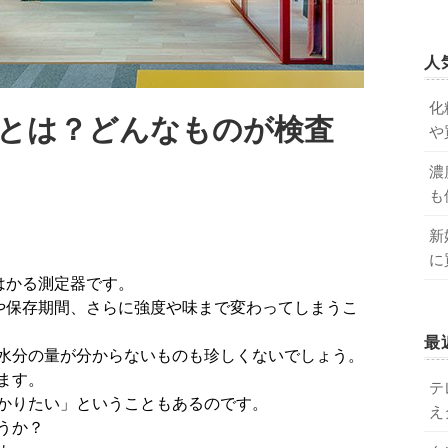
人
化
とは？どんなものが検査
や
濃
も
新
に
はかる測定器です。
や保存期間、さらに強度や味まで変わってしまうこ
最
水分の量が分からないものも珍しくないでしょう。
ます。
テ
かりたい」ということもあるのです。
え
うか？