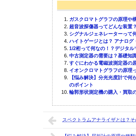
完全に水分を含まない製品というのは
介します。
特に、植物を原料とした製品やプラス
水分計を選ぶ際の参考にしてください
ガスクロマトグラフの原理や
て品質が大きく変わります。
超音波探傷器ってどんな装置？
また、食物も同じです。米や麦をはじ
3-1．
プラスチック製品
シグナルジェネレーターって何
ができます。
ハイトゲージとは？ アナログ
また、補完する前に乾燥させて水分を
1/2桁って何なの！？デジタ
プラスチック製品の原料は石油です。
しかし、均一に乾燥ができていないと
中古測定器の需要は？基礎知
ですから、一見すると固いように見え
もあります。
すぐにわかる電磁波測定器の
プラスチック製品は水分が多すぎれば
食べ物以外でも、水分が製品の中で均
イオンクロマトグラフの原理っ
しかし、水分が足りなさすぎても乾燥
さが違ってきたりするでしょう。
【悩み解決】分光光度計で何が
ですから、製品を作る際はサンプルの
ですから、水分計を使って製品の中の
のポイント
化学反応式や赤外線式の水分計が使わ
輪郭形状測定機の購入・買取
ガスクロマトグラフの原理や構造は
関連記事
3-2．
紙類
超音波探傷器ってどんな装置？ 導入
関連記事
スペクトラムアナライザとは？そ
紙類の原料は木材。
2．
水分計の原理とは
ですから、意外と水分が含まれている
そかし、水分が多すぎると劣化が早い