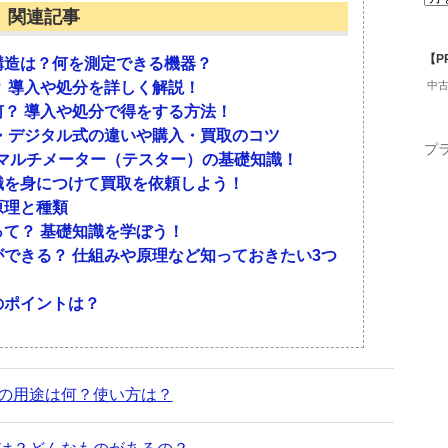
関連記事
ごくわずかでしょう。
チックをはじめとした石油製品は、水分の量によっ
。
【P
構造は？何を測定できる機器？
 導入や処分を詳しく解説！
中
めとする穀物類は、水分が少ないので長期間の保存
？ 導入や処分で得をする方法！
・デジタル式の違いや購入・買取のコツ
飛ばすのです。
プ
ルマルチメーター（テスター）の基礎知識！
水分が多く含まれている部分から腐敗してくること
識を身につけて買取を依頼しよう！
て水分がしっかりと含まれています。
原理と種類
強度が下がるのです。
一に含まれていなと、強度に差が出たり腐敗しやす
て？ 基礎知識を学ぼう！
してもろくなってしまうでしょう。
できる？ 仕組みや原理など知っておきたい3つ
水分測定が欠かせません。
水分を検査することで、品質を一定に保つのです。
れることが多いです。
のポイントは？
？何を測定できる機器？
や処分を詳しく解説！
の用途は何？使い方は？
？
のです。
でしょう。