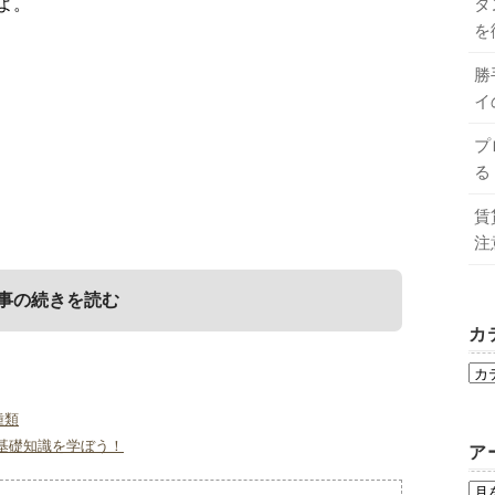
タ
よ。
を
勝
イ
プ
る
賃
注
事の続きを読む
カ
とは？
種類
基礎知識を学ぼう！
ア
測する測定器です。
との多い製品とそれに使われる水分計の種類をご紹