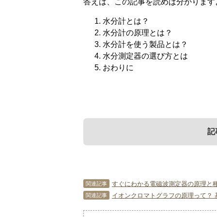
答えは、この記事を読めば分かります
水分計とは？
水分計の原理とは？
水分計を使う製品とは？
水分測定器の選び方とは
おわりに
記
1．
3．
水分計とは？
水分計を使う製品
すぐにわかる電磁波測定器の原理と
関連記事
イオンクロマトグラフの原理って？ 
関連記事
水分計とは、物質に含まれる水分を計
この項では、水分計で水分をはかるこ