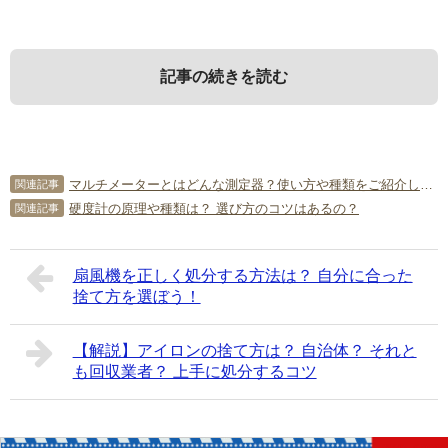
記事の続きを読む
1．
3．
5．
ハイトゲージの基礎知識
ハイトゲージの使い方・メーカー
ハイトゲージにかんしてよくある
マルチメーターとはどんな測定器？使い方や種類をご紹介します！
関連記事
について
質問
硬度計の原理や種類は？ 選び方のコツはあるの？
関連記事
使用用途に合ったハイトゲージを選ぶためには、ハイトゲ
ージの基礎知識を知ることが大切です。ハイトゲージとは
使い方がわからないままハイトゲージを購入してはいけま
ハイトゲージにかんしてよくある質問を5つピックアップし
一体何なのか、構造や目的・必要性について詳しく見てい
扇風機を正しく処分する方法は？ 自分に合った
せん。きちんと使い方を把握することで、使用目的に合っ
てみました。
捨て方を選ぼう！
きましょう。
たハイトゲージを選ぶことができます。そこで、ハイトゲ
ージの基本的な使い方とメーカーについて詳しく説明しま
5-1．
新品ハイトゲージの価格はいくらか？
1-1．
ハイトゲージとは
【解説】アイロンの捨て方は？ 自治体？ それと
しょう。
も回収業者？ 上手に処分するコツ
新品のハイトゲージは、およそ数万円～数十万円で購入で
3-1．
ハイトゲージの基本的な使い方
簡単に説明すると、ハイトゲージはものを測定するための
きます。測定範囲が広く、精密な測定ができる仕様である
機器です。主に、水平な台の上で工作物の高さを測定しま
ほど、価格は高いです。購入する際は、あらかじめ予算を