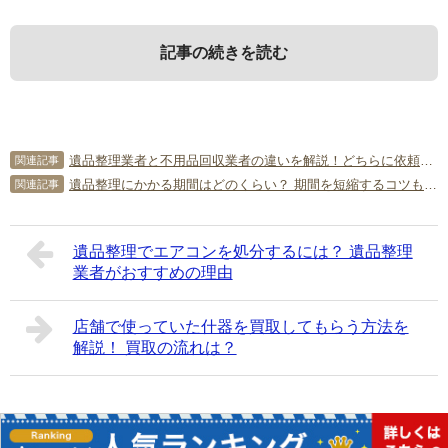
記事の続きを読む
1．
3．
5．
冷蔵庫は家電リサイクル法対象家電
自分で冷蔵庫を処分するとかかる
遺品整理に関するよくある質問
遺品整理業者と不用品回収業者の違いを解説！どちらに依頼するべき？
関連記事
費用
遺品整理にかかる期間はどのくらい？ 期間を短縮するコツも紹介！
関連記事
はじめに、家電リサイクル法や、法律に沿って冷蔵庫を処
この項では、遺品整理に関するよくある質問を紹介しま
分する方法を紹介します。
す。
冷蔵庫を自分で処分する際、かかる費用は最低で3,470円で
遺品整理でエアコンを処分するには？ 遺品整理
す。家電量販店に回収してもらう場合は、リサイクル料に
Q．どんな遺品整理業者でも冷蔵庫を処分してもらえるでし
業者がおすすめの理由
1-1．
家電リサイクル法とは何か
運搬費が加わります。自分で回収場所に持っていきたい場
ょうか？
合は、リサイクル料にトラックのレンタル費用などがかか
A．はい。大抵の業者は行っています。詳しくは業者に問い
店舗で使っていた什器を買取してもらう方法を
ることもあるでしょう。平均して5,000～1万円と考えれば
家電リサイクル法とは、資源の再利用を目的に家電をメー
合わせてください。
解説！ 買取の流れは？
いいですね。
カーが回収しリサイクルすることを定めた法律です。現
Q．遺品整理業者は汚部屋の片づけも行ってもらえますか？
在、テレビ・洗濯機・エアコン・冷蔵庫が指定されてお
A．はい。汚部屋やゴミ屋敷の片付けを行っている遺品整理
り、これらの家電はどの自治体も「ゴミ」として回収する
業者も数多くいます。
遺品整理は自分でしなくていい！？ 業者を使うメリットや注意点など
関連記事
ことはできません。冷蔵庫を処分する場合は、リサイクル
Copyright©
簡単片付け情報局
All Rights Reserved.