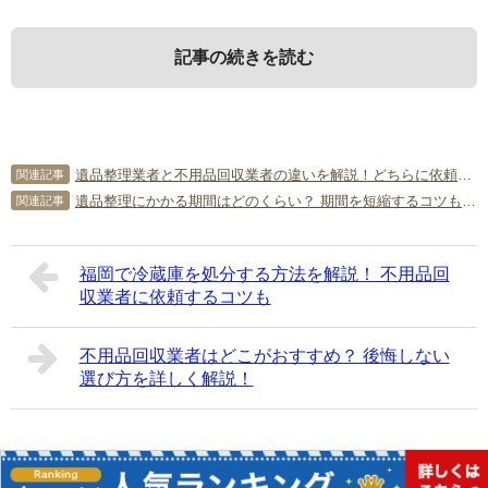
記事の続きを読む
1．
3．
5．
遺品整理とはどんなことをするの
遺品整理の注意点
遺品整理に関するよくある質問
遺品整理業者と不用品回収業者の違いを解説！どちらに依頼するべき？
関連記事
か？
遺品整理にかかる期間はどのくらい？ 期間を短縮するコツも紹介！
関連記事
この項では、遺品整理の際にトラブルを防止するための注
この項では、遺品整理に関するよくある質問を紹介しま
意ポイントを紹介します。
す。
遺品整理とは、故人が使っていた生活用品や家具・家電・
福岡で冷蔵庫を処分する方法を解説！ 不用品回
衣類・趣味の品などを整理することです。「形見分け」と
Q．故人が住んでいた家を取り壊すのですが、家具や家電ご
収業者に依頼するコツも
3-1．
遺産相続を放棄したら遺品整理は基本的に
内容は同じと言えます。二世代、三世代同居が多かった時
と壊せませんか？
行わない
代は遺品も少なく、遺族や友人で愛用品や趣味の品を分け
A．今は、そのような処分の仕方はできなくなっています。
不用品回収業者はどこがおすすめ？ 後悔しない
ればよかったのですが、現在は膨大な遺品が残されること
選び方を詳しく解説！
も珍しくありません。現在の遺品整理は、遺品を必需品と
Q．持ち家の場合は、遺品整理をゆっくりやっても大丈夫で
事情があって遺産相続を放棄した場合、遺品整理は行わな
不用品に分け、不用品は処分したり売却したりする一連の
すか？
い方がいいでしょう。換金性の高い遺品は「遺産」とみな
作業を指します。残された遺品が多いほど手間や時間がか
A．はい。四十九日や一周忌に形見分けができるように整理
され、うっかり形見分けとして受け取ってしまうと遺産相
かり、遺族の負担も大きくなりがちです。
していくのもいいでしょう。
続放棄が認められないこともあります。ただし、故人が賃
Copyright©
簡単片付け情報局
All Rights Reserved.