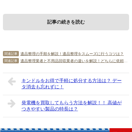
記事の続きを読む
1．
3．
遺品整理について知っておきたい
遺品整理の期間を短くするために
遺品整理の手順を解説！遺品整理をスムーズに行うコツは？
関連記事
こと
は業者に依頼を
遺品整理業者と不用品回収業者の違いを解説！どちらに依頼するべき？
関連記事
まずは、遺品整理をするタイミングや急ぐべきケース・知
遺品整理を短縮すべきケースや業者に依頼するメリット・
キンドルをお得で手軽に処分する方法は？ デー
っておくべき注意点などをまとめました。
費用などをまとめました。
タ消去も忘れずに！
1-1．
3-1．
余裕があるときは急ぐ必要はない
遺品整理を短縮すべきなのはこんなとき
発電機を買取してもらう方法を解説！！ 高値が
つきやすい製品の特長は？
遺品整理をするタイミングについては特に決まりがあるわ
遺品整理の期間を短縮すべきケースには、以下のようなも
けではありません。そのため、余裕があるときは特に急ぐ
のがあるでしょう。業者に依頼して素早く終えることをお
必要はないでしょう。人が亡くなると健康保険や年金・保
すすめします。