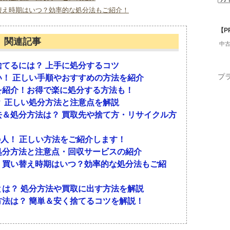
替え時期はいつ？効率的な処分法もご紹介！
ールなどをご紹介します。
収業者をご紹介します。
【P
関連記事
中
法
てるには？ 上手に処分するコツ
プ
！ 正しい手順やおすすめの方法を紹介
を紹介！お得で楽に処分する方法も！
います。燃えるゴミ・埋め立てゴミ・資源ゴミ・有
営業エリアです。不用品回収のほかに、買い取りや
 正しい処分方法と注意点を解説
は、燃えるゴミとして出すことができないゴミで、
しに伴う整理などに便利です。
＆処分方法は？ 買取先や捨て方・リサイクル方
の人！ 正しい方法をご紹介します！
回収便
処分方法と注意点・回収サービスの紹介
・買い替え時期はいつ？効率的な処分法もご紹
サイズに分けて設定されています。幅・奥行き・高
で不用品回収を行う業者です。家具や家電などの回
さいものと3メートルより大きいものです。小さい
は？ 処分方法や買取に出す方法を解説
装箱・スポーツ用品・オーディオ機器などが該当し
セ新町プラザ4階
法は？ 簡単＆安く捨てるコツを解説！
棚・ダイニングテーブル・カーペット・タンスなど