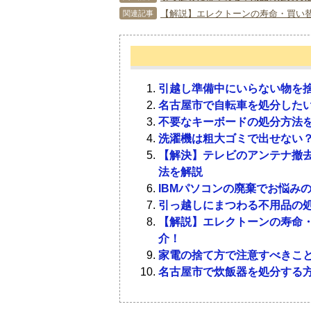
【解説】エレクトーンの寿命・買い
関連記事
まず、北茨城市の粗大ゴミに関するル
茨城県を中心に展開している不用品回
1-1．
3-1．
北茨城市のゴミ分別方
ホープ茨城
引越し準備中にいらない物を捨
名古屋市で自転車を処分したい
不要なキーボードの処分方法
北茨城市のゴミは、5つに分別されて
栃木県が所在地の業者で、北茨城市も
洗濯機は粗大ゴミで出せない？
害ゴミ・粗大ゴミです。埋め立てゴミ
リフォームも手がけています。引っ越
【解決】テレビのアンテナ撤去
刃物や割れ物などを含みます。
住所：栃木県宇都宮市市川田町783-5
法を解説
IBMパソコンの廃棄でお悩み
1-2．
3-2．
粗大ゴミとは？
茨城を走る☆お助け
引っ越しにまつわる不用品の
【解説】エレクトーンの寿命
北茨城市で定める粗大ゴミは、2つの
運営会社は大阪府ですが、茨城県全域
介！
さの合計で計算し、3メートルより小
収を依頼できます。
家電の捨て方で注意すべきこと
サイズのものは、椅子・一般家電・衣
住所：大阪府西区新町1-33-15 マッ
名古屋市で炊飯器を処分する方
ます。大きいサイズは、ソファ・食器
です。