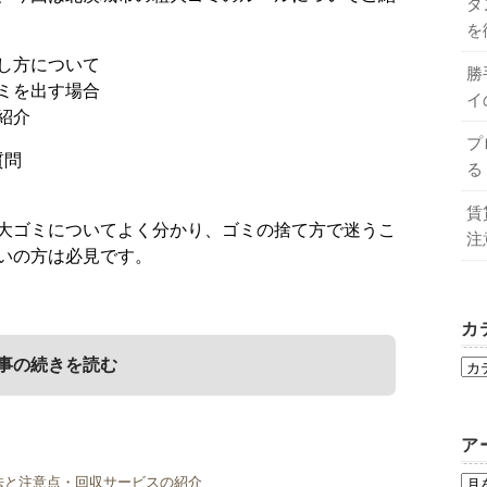
タ
を
し方について
勝
ミを出す場合
イ
紹介
プ
質問
る
賃
大ゴミについてよく分かり、ゴミの捨て方で迷うこ
注
いの方は必見です。
カ
事の続きを読む
ア
ゴミの出し方について
収業者紹介
法と注意点・回収サービスの紹介