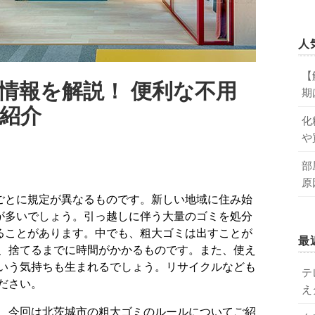
人
【
情報を解説！ 便利な不用
期
紹介
化
や
部
原
が多いでしょう。引っ越しに伴う大量のゴミを処分
ることがあります。中でも、粗大ゴミは出すことが
最
、捨てるまでに時間がかかるものです。また、使え
いう気持ちも生まれるでしょう。リサイクルなども
テ
ださい。
え
、今回は北茨城市の粗大ゴミのルールについてご紹