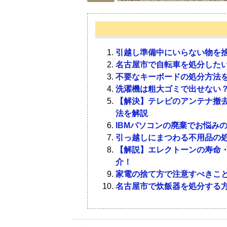
まずは、戸田市で冷蔵庫は何ゴミにな
ここでは、まだ使える冷蔵庫の手放し
冷蔵庫の処分に関する質問を5つピッ
Q．業務用冷蔵庫はどのように処分す
1-1．
3-1．
家庭ゴミとして処分
正常に稼働するか
A．業務用冷蔵庫は、産業廃棄物に分
引越し準備中にいらない物を捨
ん。産業廃棄物は、産業廃棄物収集運
名古屋市で自転車を処分したい
になります。ただし、業務用冷蔵庫は
不要なキーボードの処分方法
前述したように、冷蔵庫は家電リサイ
冷蔵庫を処分する前に、正常に稼働す
れていなければ、業務用を扱っている
洗濯機は粗大ゴミで出せない？
庭ゴミとして処分できません。家電リ
壊れていない状態の冷蔵庫なら、ほと
取ってもらうことができれば、処分費
【解決】テレビのアンテナ撤去
レビ・エアコン・洗濯機（衣類乾燥機
ます。冷蔵庫を処分するにはリサイク
法を解説
られています。消費者は家電リサイク
れば処分費用はかかりません。まだ使
Q．収集運搬料金はいくらぐらいか？
IBMパソコンの廃棄でお悩み
処分することが義務付けられているの
で、処分前に稼働を確認し、動作に問
A．収集運搬料金は、1,000～3,0
引っ越しにまつわる不用品の
いつものゴミ捨て場へ持っていかない
う。
め、事前にチェックしておいたほうが
【解説】エレクトーンの寿命
は、回収費用のほかに諸費用がいくら
介！
1-2．
3-2．
リサイクル料金は3,7
古い冷蔵庫は買取対
ブルにならないためにも、依頼前にき
家電の捨て方で注意すべきこと
ままにするとトラブルになる可能性が
名古屋市で炊飯器を処分する方
切です。
冷蔵庫の処分にかかるリサイクル料金
たとえ、正常に稼働できる冷蔵庫だと
いの料金に関しては、下記を参考にし
蔵庫は買取不可になる可能性がありま
Q．高く売るコツはあるのか？
るため、発売時期から経過すればする
A．冷蔵庫を高く売りたい方は、購入