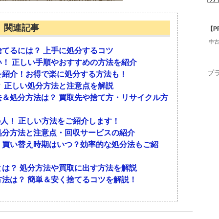
るのか、基本情報をチェックしておきましょう。
方を解説します。
クアップしてみました。
関連記事
【P
べきか？
できない
中
類されるので自治体収集で捨てることはできませ
てるには？ 上手に処分するコツ
搬の許可を取得している業者へ回収を依頼すること
！ 正しい手順やおすすめの方法を紹介
元値が高いので高価買取が期待できるでしょう。壊
プ
を紹介！お得で楽に処分する方法も！
クル法の対象品目になっているので、自治体では家
るかチェックしてみましょう。激しい損傷がない・
買取業者へ査定を依頼してみてください。高く買い
 正しい処分方法と注意点を解説
サイクル法の対象品目となる冷蔵庫（冷凍庫）・テ
んどの買取業者で買い取ってもらえる可能性があり
用がかからないのでお得に手放せます。
＆処分方法は？ 買取先や捨て方・リサイクル方
）は、メーカーによる回収とリサイクルが義務付け
ル料金がかかるため、買い取ってもらうことができ
ル法に基づいて、リサイクル料金を支払い、正しく
える冷蔵庫を処分するのはもったいないことですの
の人！ 正しい方法をご紹介します！
です。冷蔵庫は家庭ゴミとして捨てられないので、
題がなければ買取業者に査定を依頼してみましょ
00円程度です。ただし、小売店によって料金が異なるた
処分方法と注意点・回収サービスの紹介
ようにしてください。
いいでしょう。また、不用品回収業者に依頼する際
・買い替え時期はいつ？効率的な処分法もご紹
かかるのかも入念な確認が必要です。後で金銭トラ
40円～
象にならない可能性も
ちんと確認してください。不明点や不安要素をその
は？ 処分方法や買取に出す方法を解説
あるので、しっかりと解消してから依頼するのが大
法は？ 簡単＆安く捨てるコツを解説！
は、メーカーや冷蔵庫の容量で異なります。だいた
しても、発売時期から10年以上が経過している冷
てください。
す。冷蔵庫は次から次へと新モデルが発売されてい
ほど型落ち品になるからです。古すぎる冷蔵庫は中
時にあった取扱説明書などの付属品をすべてそろえ