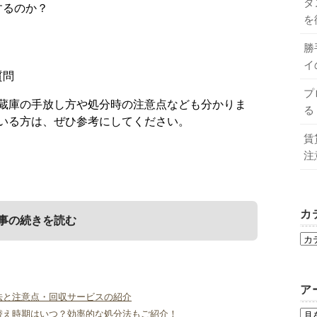
タ
するのか？
を
勝
イ
質問
プ
蔵庫の手放し方や処分時の注意点なども分かりま
る
いる方は、ぜひ参考にしてください。
賃
注
カ
事の続きを読む
何ゴミに該当するのか？
の手放し方
してよくある質問
ア
法と注意点・回収サービスの紹介
替え時期はいつ？効率的な処分法もご紹介！