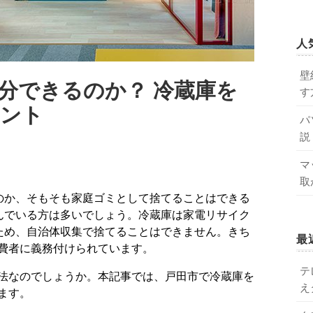
人
壁
分できるのか？ 冷蔵庫を
す
イント
パ
説
マ
取
んでいる方は多いでしょう。冷蔵庫は家電リサイク
ため、自治体収集で捨てることはできません。きち
最
費者に義務付けられています。
テ
法なのでしょうか。本記事では、戸田市で冷蔵庫を
え
ます。