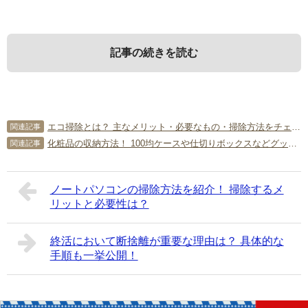
記事の続きを読む
1．
3．
5．
壁紙の落書きは消すことができ
壁紙の落書きを消す方法
壁紙の落書きに関するよくある質
エコ掃除とは？ 主なメリット・必要なもの・掃除方法をチェック！
関連記事
る？
問
化粧品の収納方法！ 100均ケースや仕切りボックスなどグッズで簡単分類
関連記事
壁紙の落書きを消す方法を種類別に詳しく解説します。い
ずれも、作業をする前にゴム手袋を着用しましょう。
最初に、壁紙の落書きは消すことができるかどうかについ
最後に、壁紙の落書きに関する質問に回答します。それぞ
ノートパソコンの掃除方法を紹介！ 掃除するメ
て見ていきましょう。
れ参考にしてください。
リットと必要性は？
3-1．
水性の落書きを消す方法
Q．落書きの種類が水性か油性か分からないときはどうす
1-1．
壁紙の材質と落書きの種類による
る？
終活において断捨離が重要な理由は？ 具体的な
水性の落書きを消す方法は、以下を参考にしてください。
A．まずは、水性の落書きだと仮定して、水拭きしてみてく
手順も一挙公開！
壁紙の落書きを消すことができるかどうかは、壁紙の材質
ださい。水性の落書きなら、水拭きをしただけでも薄くな
ぞうきんかメラミンスポンジに水を含ませてよく絞
と落書きの種類によります。たとえば、耐水加工済みの壁
るはずです。水拭きしてもまったく消せないのなら、油性
り、落書きの部分を拭く
紙なら、水拭きだけでも消えることがあるでしょう。しか
の落書きである可能性が高いので、除菌用アルコールなど