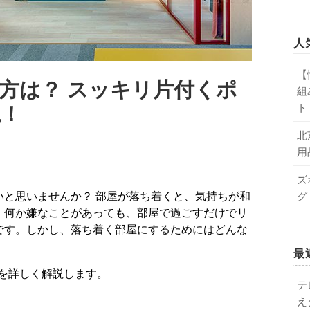
人
【
方は？ スッキリ片付くポ
組
説！
ト
北
用
ズ
グ
。何か嫌なことがあっても、部屋で過ごすだけでリ
です。しかし、落ち着く部屋にするためにはどんな
最
を詳しく解説します。
テ
え