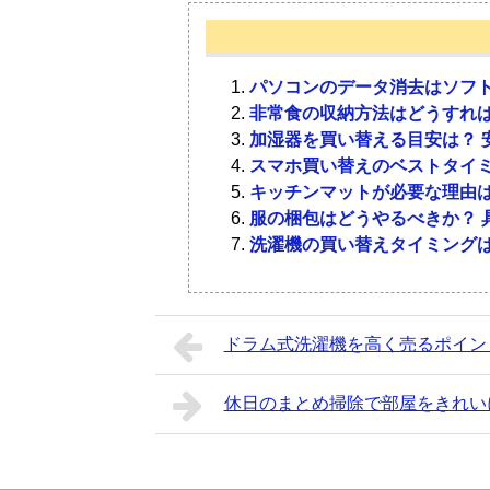
最初に、落ち着く部屋にはどんな特徴
落ち着く部屋にするためには、家具や
最後に、落ち着く部屋の作り方に関す
い。
1-1．
3-1．
掃除が行き届いてい
目的に合った家具や
Q．雑誌でおすすめしていた色使いに
パソコンのデータ消去はソフト
A．人によって落ち着く色合いが異な
非常食の収納方法はどうすれば
インテリアと実際のインテリアが異な
加湿器を買い替える目安は？ 
落ち着く部屋は、いつも掃除が行き届
落ち着く部屋作りをするには、目的に
ん。あくまでも参考にし、自分が落ち
スマホ買い替えのベストタイミ
ていたりすることはありません。清潔
には、ソファーやラグなどリラックス
キッチンマットが必要な理由は
り何でも前向きに考えられたりします
的なデスクやチェアーを用意しましょ
Q．落ち着く部屋作りに向く本棚の特
服の梱包はどうやるべきか？ 
して過ごせるのも特徴です。
ろっていれば、落ち着いて過ごしやす
A．ロータイプの本棚です。重心が低
洗濯機の買い替えタイミングは
きます。反対に、背が高い本棚は無意
1-2．
3-2．
整理整頓ができてい
家具の配置やレイア
ったりするなど落ち着きません。
Q．趣味のコレクションで部屋がいっ
ドラム式洗濯機を高く売るポイン
整理整頓ができていて、片付いている
家具の配置やレイアウトを見直すこと
A．まずは、整理整頓をしてみてくだ
いる部屋では、無意識に多くの情報が
沿って配置し、同じ高さのものが並ぶ
る状態では落ち着かず、日常生活に支
ものが置いてあったり適切な位置に置
着きます。また、家具の上にものを置
休日のまとめ掃除で部屋をきれい
スペースを借りることも考えてみると
のです。整理整頓されていると、必要
い替えや処分も検討しましょう。
Q．日当たりが悪い部屋は落ち着かな
しょう。
A．日当たりが悪いと昼間でも薄暗い