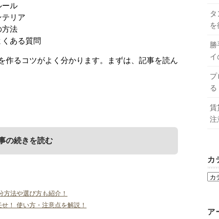
ルール
タ
ンテリア
を
の方法
よくある質問
勝
イ
を作るコツがよく分かります。まずは、記事を読ん
プ
る
賃
注
事の続きを読む
カ
どんな部屋？
した家具とインテリア
り方に関するよくある質問
分方法や選び方も紹介！
せ！ 使い方・注意点を解説！
ア