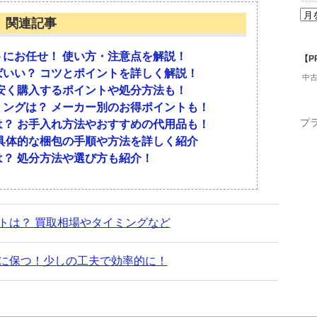
があるのか見ていきましょう。
インテリアの選び方も重要なポイントです。
る質問に回答します。それぞれ参考にしてくださ
関連記事
る
インテリアを選ぼう
しても落ち着かないのですが？
にお任せ！ 使い方・注意点を解説！
【P
ることが理由でしょう。また、雑誌で使われている
いい？ コツとポイントを詳しく解説！
中
るので、まったく同じに再現することはできませ
安く購入するポイントや処分方法も！
いています。ゴミが散らかっていたりホコリが舞っ
合った家具やインテリアを選びましょう。リビング
着く色使いを探してみてください。
ングは？ メーカー別のお得ポイントも！
な空間に身を置くと、すがすがしい気持ちになった
できるものが必要です。勉強部屋や書斎には、機能
プ
？ お手入れ方法やおすすめの代用品も！
。清潔な部屋や病気になる心配も少ないので、安心
う。部屋ごとの目的に合った家具やインテリアがそ
徴は？
具体的な梱包の手順や方法を詳しく紹介
くなります。
くて安定していることから、安心して使うことがで
？ 処分方法や選び方も紹介！
識に倒れることを心配したり視界に入って邪魔にな
る
ウトを見直す
ぱいなのですが？
トは？ 買取相場やタイミングなど
部屋も落ち着くものです。ものがゴチャゴチャして
で、落ち着く部屋になります。家具はなるべく壁に
さい。趣味のコレクションでも、部屋にあふれてい
目に入るため落ち着きません。収納の許容量以上の
ようにするといいでしょう。安定感が増して、落ち
障が出ます。処分する予定がないのなら、レンタル
かれていなかったりするのでは、雑念がわきやすい
かないことも大切です。場合によっては、家具の買
に保つ！少しの工夫で効率的に！
いいでしょう。
なものがすぐに見つかりイライラすることもないで
い？
ため、照明をつけて生活することになりますが、人