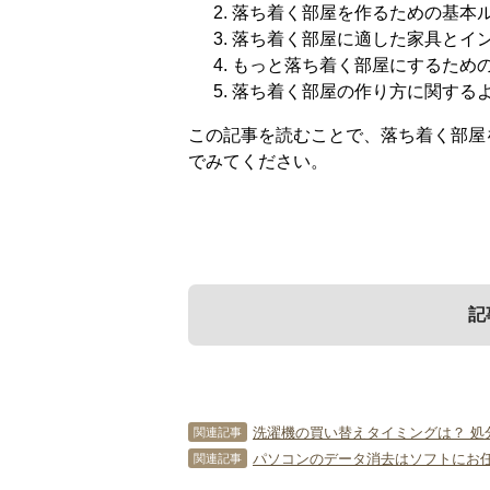
落ち着く部屋を作るための基本
落ち着く部屋に適した家具とイ
もっと落ち着く部屋にするため
落ち着く部屋の作り方に関する
この記事を読むことで、落ち着く部屋
でみてください。
記
1．
3．
5．
落ち着く部屋って
落ち着く部屋に適
落ち着く部屋の作
洗濯機の買い替えタイミングは？ 処
関連記事
パソコンのデータ消去はソフトにお任
関連記事