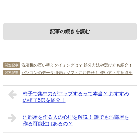
記事の続きを読む
1．
3．
5．
キッチンマットの役割
キッチンマットのお手入れ方法
キッチンマットの必要性に関する
洗濯機の買い替えタイミングは？ 処分方法や選び方も紹介！
関連記事
よくある質問
パソコンのデータ消去はソフトにお任せ！ 使い方・注意点を解説！
関連記事
最初に、キッチンマットの主な役割について見ていきまし
キッチンマットの正しいお手入れ方法を詳しくご紹介しま
ょう。
す。
最後に、キッチンマットの必要性に関する質問に回答しま
椅子で集中力がアップするって本当？ おすすめ
す。それぞれ参考にしてください。
の椅子5選を紹介！
1-1．
3-1．
水はねや油汚れから床を守る
こまめに油汚れや水分を拭き取る
Q．ほとんどキッチンに立たない場合でもキッチンマットは
必要？
汚部屋を作る人の心理を解説！ 誰でも汚部屋を
キッチンマットの主な役割は、水はねや油汚れから床を守
キッチンマットは、こまめに汚れや水分を拭き取るように
A．キッチンに立つことがある以上は、キッチンマットがあ
作る可能性はあるの？
ることです。キッチンで洗いものや調理をすれば、水はね
しましょう。油汚れや水分は、付着してすぐなら簡単に取
るほうが便利なのは事実です。しかし、必要性を感じない
や油汚れが必ず発生します。もしもキッチンマットがなけ
り去ることができます。調理や洗いものをした都度、キッ
人もいるでしょう。たとえば、キッチンマットを使わなく