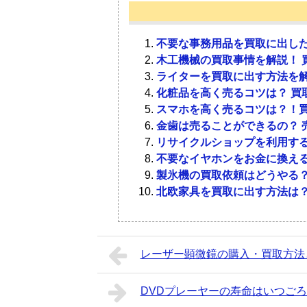
があります。「早く売りたいのか」「
さえておくことが大切です。ちょっと
入資金に充てたいのか」によってベス
意してください。
不要な事務用品を買取に出した
木工機械の買取事情を解説！ 
1-1．
3-1．
早くお金に換えたい
付属品は揃えておく
ライターを買取に出す方法を解
化粧品を高く売るコツは？ 買
スマホを高く売るコツは？！
「できるだけ早くお金に換えたい」と
バックパネルやアーム・ケースなどの
金歯は売ることができるの？ 
を依頼する方法がオススメです。多く
に、トラスロッドカバーは外してしま
リサイクルショップを利用す
もらうことができます。ただし、担当
いくようにしましょう。また、パーツ
不要なイヤホンをお金に換える
らえない恐れもあるため、事前にエレ
が揃っていたほうが高価買取となる場
製氷機の買取依頼はどうやる？
るかを確認しておくとよいでしょう。
いでしょう。
北欧家具を買取に出す方法は？
「近場に店舗がない」「依頼したい楽
3-2．
楽器のクリーニング
対応しているショップの利用をオスス
けで、自宅にいながらすぐに楽器を手
レーザー顕微鏡の購入・買取方法
「ネックが反っている」「弦が錆びて
1-2．
高く売りたい
下がってしまう恐れがあります。念入
しっかりと交換して、楽器本来の魅力
DVDプレーヤーの寿命はいつご
器の状態も買取価格を大きく左右する