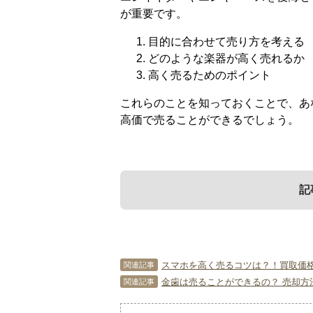
が重要です。
目的に合わせて売り方を考える
どのような楽器が高く売れるか
高く売るためのポイント
これらのことを知っておくことで、あ
高価で売ることができるでしょう。
記
1．
3．
目的に合わせて売
高く売るためのポ
スマホを高く売るコツは？！買取価
関連記事
金歯は売ることができるの？ 売却方
関連記事
エレキギターやエレキベースを売りた
エレキギター・エレキベースをショッ