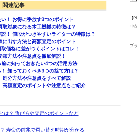
関連記事
できるだけ高値で売りたいのか」「新しい楽器の購
したことで買取価格が大きく変わってしまうので注
トな売却方法は異なるのです。
【P
い！ お得に手放す3つのポイント
買取対象になる木工機械の特徴は？
中
説！ 値段がつきやすいライターの特徴は？
取に出す方法と高額査定のポイント
プ
買取価格に差がつくポイントはコレ！
いう場合には、楽器店やリサイクルショップに買取
付属品が揃っていると高額査定が期待できます。特
売却方法や注意点を徹底解説！
の場合、店頭に持込めばその場で査定・買取をして
っている人が多いので、売る際には忘れずに持って
る前に知っておきたい4つの活用方法
者が不在中に依頼してしまうと適切な査定をしても
を交換しているという場合も、オリジナルのパーツ
！ 知っておくべき3つの捨て方は？
キギター・エレキベースの買取担当者が出勤してい
合があります。事前にショップに確認しておくとよ
 処分方法や注意点をすべて解説
 高額査定のポイントや注意点もご紹介
器が多い」という場合には、出張買取や郵送買取に
・調整をしておく
メします。電話やホームページで申し込みをするだ
放すことが可能です。
とは？ 選び方や査定のポイントなど
いる」「ホコリだらけ」といった楽器は買取価格が
りにクリーニングを行い、弦が錆びている場合には
が伝わる状態でショップに持っていきましょう。楽
ろ？ 寿命の前兆で買い替え時期が分かる
大切なポイントです。