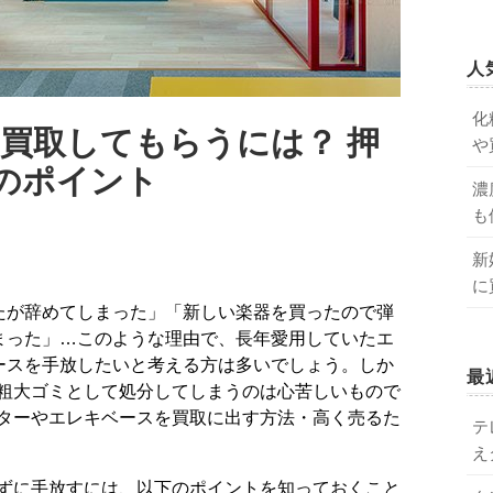
人
化
買取してもらうには？ 押
や
のポイント
濃
も
新
に
まった」…このような理由で、長年愛用していたエ
ースを手放したいと考える方は多いでしょう。しか
最
粗大ゴミとして処分してしまうのは心苦しいもので
ターやエレキベースを買取に出す方法・高く売るた
テ
え
ずに手放すには、以下のポイントを知っておくこと