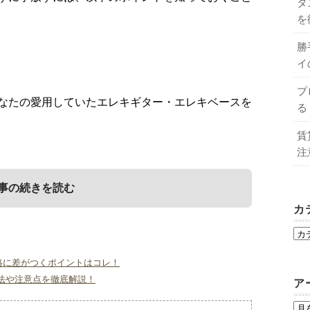
タ
を
勝
イ
プ
なたの愛用していたエレキギター・エレキベースを
る
賃
注
事の続きを読む
カ
り方を考える
イント
格に差がつくポイントはコレ！
法や注意点を徹底解説！
ア
い場合、状況や目的に合わせて売り方を考える必要
プに売る場合、高く売るために以下のポイントを押