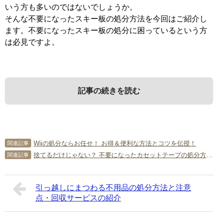
いう方も多いのではないでしょうか。
そんな不要になったスキー板の処分方法を今回はご紹介し
ます。不要になったスキー板の処分に困っているという方
は必見ですよ。
記事の続きを読む
廃棄する場合
個人で処分しきれない場合は？
Wiiの処分ならお任せ！ お得＆便利な方法とコツを伝授！
関連記事
捨てるだけじゃない？ 不要になったカセットテープの処分方法は？
関連記事
型が古かったり、靴を固定するビンディングの部分が壊れ
古いスキー板が何組もあって処分に困っている
てしまっているようなスキー板は廃棄したほうが良いでし
事情があって今すぐにスキー板を処分したい
ょう。
引っ越しにまつわる不用品の処分方法と注意
こんな場合は不用品回収業者を利用してみましょう。早け
点・回収サービスの紹介
スキー板は自治体に粗大ごみとして処分を依頼することが
れば申し込みをしたその日に回収をしてもらえます。
できます。