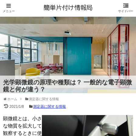
光学顕微鏡の原理や種類は？ 一般的な電子顕微
鏡と何が違う？
ホーム
測定器に関する情報
2021/1/8
測定器に関する情報
顕微鏡とは、小さ
な物質を拡大して
観察するときに使