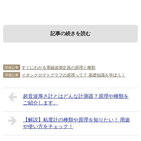
記事の続きを読む
1．
3．
光学顕微鏡とは？
光学顕微鏡の種類は？
すぐにわかる電磁波測定器の原理と種類
関連記事
イオンクロマトグラフの原理って？ 基礎知識を学ぼう！
関連記事
顕微鏡とは、光学や電子を利用して対象物を拡大して観察
この項では、光学顕微鏡の種類をご紹介していきます。
する器具です。
学校で使うような顕微鏡を単眼顕微鏡といいますが、それ
単に「顕微鏡」というと、光学顕微鏡を指すことが多いで
以外にもどのような種類があるのでしょうか？
超音波厚さ計とはどんな計測器？原理や種類を
ご紹介します。
しょう。
光学顕微鏡とは、可視光線（太陽光、顕微鏡）をレンズに
3-1．
明視野顕微鏡
よって結像して対象物を観察します。
【解説】粘度計の種類や原理を知りたい！ 用途
顕微鏡は大きく分けて、光を供給し、光を集め、明るさを
や使い方をチェック！
光学顕微鏡の最も基本的なものです。
変えるという光学系の機能。
片眼で見る単眼式のものと両眼で見る複眼式のものがあり