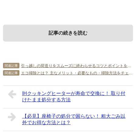
記事の続きを読む
1．
3．
5．
実家の片付け問題とは
実家の片付け方
実家の片付けにかんしてよくある
引っ越しの荷造りをスムーズに終わらせるコツとポイントをご紹介！
関連記事
質問
エコ掃除とは？ 主なメリット・必要なもの・掃除方法をチェック！
関連記事
実家の片付け問題は深刻です。親の家の片付けに悩む人が
それでは、実家の片付け方について説明します。実家の掃
急増しており、悩んでいるのは決してあなただけではあり
除に必要なものから、心構え、片付けのコツ・ポイント、
実家の片付けにかんしてよくある質問を5つピックアップし
ません。問題を解決するためにも、現状や発生原因などに
NG行為をチェックしていきましょう。
IHクッキングヒーターが寿命で交換に！ 取り付
てみました。
けたまま処分する方法
ついて詳しく見ていきましょう。
3-1．
実家の掃除に必要なもの
5-1．
親とケンカせずに片付けるコツとは？
1-1．
実家の片付け問題の現状
【必見】座椅子の処分で困らない！ 粗大ごみ以
外でお得な方法とは？
掃除を始めるためには、必要な道具を準備しなければなり
年代が離れている親と子では、考え方も異なります。親の
現在、親元を離れて遠い地で生活している方が多いといわ
ません。最低限、用意しておきたいものは以下のとおりで