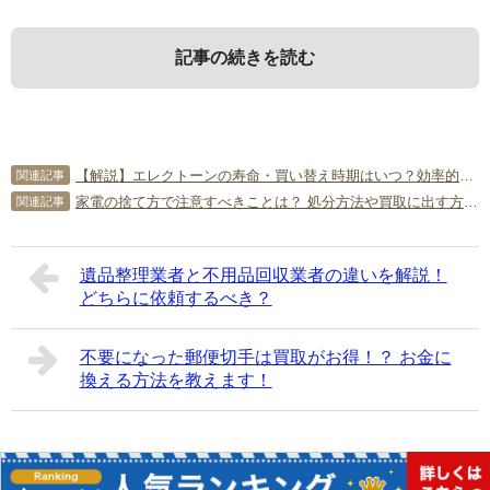
記事の続きを読む
1．
3．
5．
水筒を捨てる前に確認すること
売却できる水筒の特徴
水筒の捨て方に関するよくある質
【解説】エレクトーンの寿命・買い替え時期はいつ？効率的な処分法もご紹介！
関連記事
問
家電の捨て方で注意すべきことは？ 処分方法や買取に出す方法を解説
関連記事
はじめに、水筒を捨てる前にやっておくことや捨てる際の
水筒は、高くても数千円のものです。水筒は消耗品でリサ
注意点を紹介します。
イクルも難しいので、下取りはほとんど行われていませ
この項では、水筒の捨て方に関する質問を紹介します。
ん。古くなったら捨てて買い替えるのが一般的です。ただ
遺品整理業者と不用品回収業者の違いを解説！
どちらに依頼するべき？
Q．水筒は金属として売却できるでしょうか？
し、未使用の水筒は数百円前後で売却できる可能性がある
1-1．
水筒の素材を確認する
A．金属として売却するには、量が必要です。1つや2つで
でしょう。一度でも使ったら、衛生上売却は難しくなりま
は難しいでしょう。
す。水筒は家で保管しておくだけで劣化するので、不要に
不要になった郵便切手は買取がお得！？ お金に
水筒は、金属・プラスチック・ガラスなどの素材でできて
なったらできるだけ早く売却することが大切です。
換える方法を教えます！
います。素材によってゴミの区分が異なることもあるでし
Q．ガラス製の魔法瓶の中が割れてしまいました。どうやっ
ょう。また、ふたはプラスチック製だが本体は金属のもの
て捨てればいいですか？
も珍しくありません。自治体によっては、水筒を分解して
A．破片を取りだして新聞紙でくるみ、割れ物であることを
未使用の水筒は売却できる可
捨てる必要があります。
記載して捨ててください。魔法瓶は自治体のルールに沿っ
Copyright©
簡単片付け情報局
All Rights Reserved.
能性があるんですね。