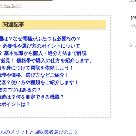
ツはあるの？
ず、どのようなものかを理解しておきましょう。
ーズはあるため、処分する際は買取査定を受けると
【P
関連記事
いてご紹介します。
中
理は？なぜ電極がふたつも必要なの？
情
プ
・必要性や選び方のポイントについて
？ 基本知識から購入・処分方法まで解説
する機器です。大判用紙にもきれいなベクターイメ
方必見！ 価格帯や購入の仕方を紹介します。
に技術が進歩しています。ベンプロッターも登場
た大型印刷ができるものが、中古市場で人気があり
識を身につけて買取を依頼しよう！
とができるようになりました。
り差はありますが、数千円から数万円です。年式が
原理や価格、選び方などご紹介！
プロッターは新しく購入すると高額だとお伝えしま
定器？使い方や種類をご紹介します！
のを探す方が多いものです。
用途は？
方のコツはあるの？
構造は？何を測定できる機器？
ろと選び方
われてきました。一般的なプリンターとは違い、ビ
のポイントは？
ません。ベクターイメージを最も速く描くことがで
強化しているショップがベストです。一般のリサイ
め、仮に買取してもらえたとしても、価格に納得で
クルのメリットと回収業者選びのコツ
を入れているショップを探してください。