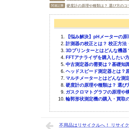
硬度計の原理や種類は？ 選び方のコ
関連記事
プロッターは印刷機器の1つです。ま
中古品のプロッターを欲しいというニ
いいでしょう。プロッターの買取につ
1-1．
プロッターとは？
【悩み解決】pHメーターの原
3-1．
プロッターの買取事
計測器の校正とは？ 校正方法
3Dプリンターとはどんな機器
プロッターは高精細な製図などを印刷
FFTアナライザを購入したい
ージを印刷できるようになり、飛躍的
主要メーカーのものや、A1に対応し
中古測定器の需要は？基礎知
し、文字なども含む細かな線を描くこ
ます。価格は年式やメーカーなどによ
ヘッドスピード測定器とは？
浅く、状態がいいものが好まれます。
マルチメーターとはどんな測
した。そのため、中古で品質のいいも
1-2．
プロッターの目的や
硬度計の原理や種類は？ 選び
ガスクロマトグラフの原理や
3-2．
買取してくれるとこ
プロッターは主に、製図やCADに使
輪郭形状測定機の購入・買取
ットマップイメージは描くことができ
きるのは、ペンプロッターです。
大型プリンターやプロッターの買取を
クルショップでは需要が見込めないた
不用品はリサイクルへ！ リサイ
きないでしょう。家電や電子機器に力