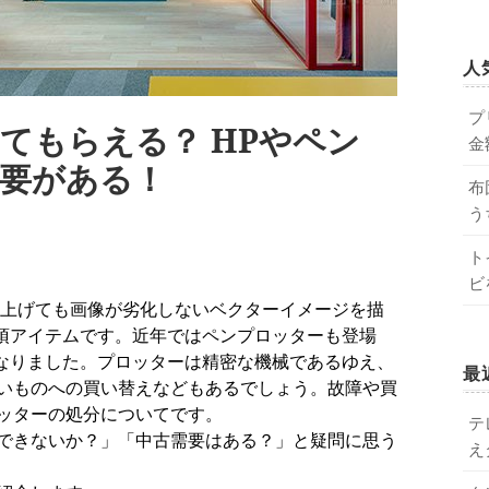
人
プ
てもらえる？ HPやペン
金
要がある！
布
う
ト
ビ
須アイテムです。近年ではペンプロッターも登場
なりました。プロッターは精密な機械であるゆえ、
最
いものへの買い替えなどもあるでしょう。故障や買
ッターの処分についてです。
テ
できないか？」「中古需要はある？」と疑問に思う
え