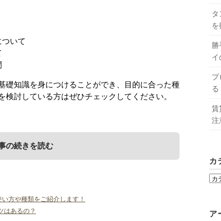
タ
を
について
勝
て
イ
問
プ
基礎知識を身につけることができ、目的に合った種
る
を検討している方はぜひチェックしてください。
賃
注
事の続きを読む
カ
や使い方などについて
てよくある質問
使い方や種類をご紹介します！
ツはあるの？
ア