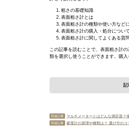
粗さの基礎知識
表面粗さ計とは
表面粗さ計の種類や使い方など
表面粗さ計の購入・処分につい
表面粗さ計に関してよくある質
この記事を読むことで、表面粗さ計の
類を選択し使うことができます。購入
記
1．
3．
5．
粗さの基礎知識
表面粗さ計の種類
表面粗さ計に関し
マルチメーターとはどんな測定器？
関連記事
硬度計の原理や種類は？ 選び方のコ
関連記事