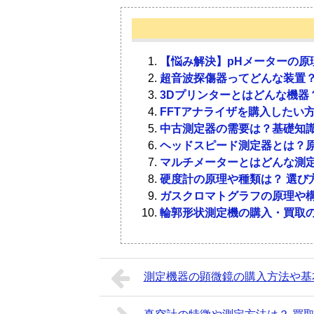
用途に合った表面粗さ計を購入するた
使用目的に合った種類を選ぶためには
表面粗さ計に関してよくある質問を5
せん。粗さとは何なのか、どんな場合
よる特徴を把握しておかなければなり
Q．接触式・非接触式のメリット・デ
接触式のメリットは、明白な形状波形
【悩み解決】pHメーターの原
1-1．
3-1．
粗さとは
種類
す。デメリットは、触針が摩擦するこ
超音波探傷器ってどんな装置？
できないことになります。一方、非接
3Dプリンターとはどんな機器
時間が短いことです。そして、デメリ
FFTアナライザを購入したい
粗さとは、表面形状の尺度の1つです
最初にお話したとおり、表面粗さ計を
が挙げられます。
中古測定器の需要は？基礎知
るしているもの、なめらかなものなど
あります。代表的な種類として、接触
ヘッドスピード測定器とは？
の中でも、測定された表面形状のうち
定レーザーマイクロスコープ・ワンシ
Q．非接触式の測定時間はどのくらい
マルチメーターとはどんな測
す。基準よりも摩擦が激しく、大きめ
接触式よりも測定時間が早い非接触式
接触式表面粗さ：触針を対象物
硬度計の原理や種類は？ 選び
も、手ざわりがざらざらしているほど
合は、1,024×768の画像をスキャ
原子間力顕微鏡：鋭い深針がつ
ガスクロマトグラフの原理や
ことを別名、線粗さ・面粗さともいい
よそ10秒かかります。
離に近づけると、深針先端の原
輪郭形状測定機の購入・買取
利用して対象物の凸凹を測定す
Q．表面粗さ計のお手入れ方法は？
1-2．
粗さを測るとは
白色干渉計：対象物表面からあ
対象物を置くXYステージは常にキレ
形状測定レーザーマイクロスコ
ると、正確な数値が測定できなくなり
面を測定する
測定機器の顕微鏡の購入方法や基
粗さを測るとは、部品の加工面の状態
にからぶきしましょう。
ワンショット3D形状測定器：対
な形状の粗さなどを測定します。粗さ
凸凹を測定する
Q．表面粗さ計の買取額はいくらぐら
多く使用されるのは、表面粗さ計でし