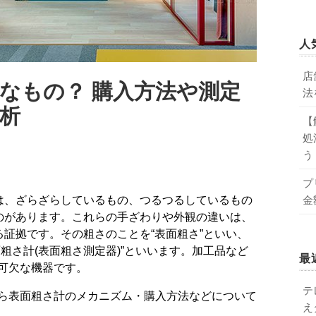
人
店
なもの？ 購入方法や測定
法
析
【
処
う
プ
金
のがあります。これらの手ざわりや外観の違いは、
証拠です。その粗さのことを“表面粗さ”といい、
粗さ計(表面粗さ測定器)”といいます。加工品など
最
可欠な機器です。
テ
ら表面粗さ計のメカニズム・購入方法などについて
え