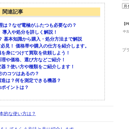
めには、粗さの基礎知識を身につけなければなりま
、表面粗さ計の種類や基本的な使い方、メーカーに
つピックアップしてみました。
関連記事
に必要なのか、詳しく説明します。
ません。それでは、詳しく見ていきましょう。
メリットは？
が得られること・長い距離の測定ができることで
【P
理は？なぜ電極がふたつも必要なの？
と・測定時間が長いこと・粘着性のあるものは測定
 導入や処分を詳しく解説！
中
触式のメリットは、対象物を傷つけないこと・測定
？ 基本知識から購入・処分方法まで解説
ットは、測定対象物の大きさが限定されていること
方必見！ 価格帯や購入の仕方を紹介します。
。物体の表面形状はざらざらしているもの、つるつ
大まかに分別すると、接触式と非接触式の2種類が
プ
識を身につけて買取を依頼しよう！
、さまざまな種類があります。多種多様な表面形状
式表面粗さ・原子間力顕微鏡・白色干渉計・形状測
原理や価格、選び方などご紹介！
、短波長で空間周波数の高い成分が粗さになるので
ョット3D形状測定器について見ていきましょう。
か？
定器？使い方や種類をご紹介します！
の摩擦係数が特徴といえます。なめらかな表面より
も、種類によって異なります。レーザー顕微鏡の場
の表面に触れさせることで測定する
方のコツはあるの？
、粗さが激しめになるでしょう。また、表面粗さの
ンすると、0.1秒かかるでしょう。3次元データ化にはお
いたカンチレバーを対象物より数ミリメートルの距
構造は？何を測定できる機器？
ます。
子と対象物の原子の間に原子間力が働く。その力を
のポイントは？
る
る点までの光の距離に生じる差を利用して測定する
イにしておきましょう。ホコリや汚れがたまってい
ープ：照射されたレーザー光を利用して対象物の表
ます。使用後は、必ず、やわらかい布などでキレイ
本的な使い方は？
を測定することです。加工面の高さ・深さ・周期的
象物に縞(しま)模様の光を当て、そのゆがみ具合で
を測定するためには、専用の機器が必要です。最も
いか？
ょう。表面粗さ計を用いて、周期的・非周期的な対