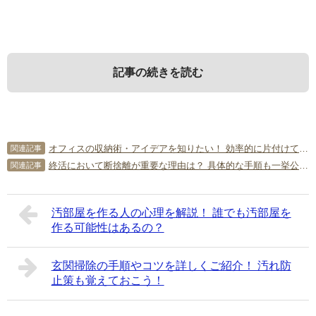
記事の続きを読む
1．
3．
5．
7．
ゴミ屋敷になる原因は？
ゴミ屋敷が住人や周囲に与える悪影
不用品回収業者に片付けを依頼する
ゴミ屋敷の原因や対処法に関する
オフィスの収納術・アイデアを知りたい！ 効率的に片付けてキレイを維持しよう！
関連記事
響
方法
よくある質問
終活において断捨離が重要な理由は？ 具体的な手順も一挙公開！
関連記事
最初に、ゴミ屋敷になる主な原因について見ていきましょ
う。
ゴミ屋敷は住人や周囲にさまざまな悪影響をもたらしま
ゴミ屋敷の片付けは、不用品回収業者に依頼すると何かと
最後に、ゴミ屋敷の原因や対処法に関する質問に回答しま
汚部屋を作る人の心理を解説！ 誰でも汚部屋を
す。具体的にどんな悪影響があるか見ていきましょう。
便利でおすすめです。
す。それぞれ参考にしてください。
作る可能性はあるの？
1-1．
ものが多過ぎる
Q．一度ゴミ屋敷になった家は再発しやすいと聞いたのです
3-1．
5-1．
不衛生になり健康被害が出やすい
ゴミ屋敷の片付けを不用品回収業者に依頼
が？
玄関掃除の手順やコツを詳しくご紹介！ 汚れ防
するメリット
ものが多過ぎると、高確率でゴミ屋敷になります。部屋の
A．根本的な原因が解決できていない場合は、再発しやすく
止策も覚えておこう！
広さや収納場所に対してものが多過ぎることで、整理整頓
ゴミ屋敷は、ゴミが腐敗したりホコリがたまったりして不
なります。再発を防ぐには、何が原因でゴミ屋敷になった
することができず放置してしまいやすいからです。片付け
衛生になり、健康被害が出やすいのが大きなデメリットで
不用品回収業者にゴミ屋敷の片付けを依頼すると、以下の
のかしっかり考えて対処することが大切です。